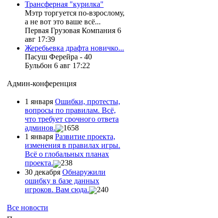
Трансферная "курилка"
Мэтр торгуется по-взрослому,
а не вот это ваше всё...
Первая Грузовая Компания 6
авг 17:39
Жеребьевка драфта новичко...
Пасуш Ферейра - 40
Бульбон 6 авг 17:22
Админ-конференция
1 января
Ошибки, протесты,
вопросы по правилам. Всё,
что требует срочного ответа
админов.
1658
1 января
Развитие проекта,
изменения в правилах игры.
Всё о глобальных планах
проекта.
238
30 декабря
Обнаружили
ошибку в базе данных
игроков. Вам сюда.
240
Все новости