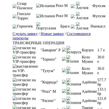
Сезар
Реал М
Фулхэм
Паласиос
Гонсало
Реал М
Фулхэм
Торрес
Горничек
Брага
Ньюкасл
Сделать заявку
/
Новые заявки
/
Состоявшиеся
переходы
ТРАНСФЕРНЫЕ ОПЕРАЦИИ
"Бавария" Р
Корзун
1.7 e
Коло
30.0
"Торино"
Муани
e
Коло
30.0
"Тулуза"
Муани
e
577.7
"Коррида"
Адейеми
бр
133.1
"Реал" М
Адейеми
бр
121.0
"Расинг"
Адейеми
бр
Траоре