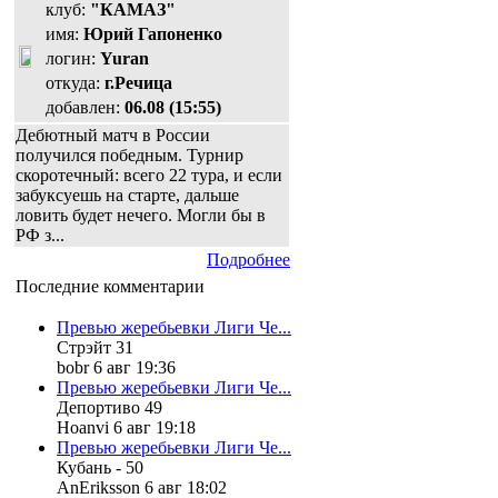
клуб:
"КАМАЗ"
имя:
Юрий Гапоненко
логин:
Yuran
откуда:
г.Речица
добавлен:
06.08 (15:55)
Дебютный матч в России
получился победным. Турнир
скоротечный: всего 22 тура, и если
забуксуешь на старте, дальше
ловить будет нечего. Могли бы в
РФ з...
Подробнее
Последние комментарии
Превью жеребьевки Лиги Че...
Стрэйт 31
bobr 6 авг 19:36
Превью жеребьевки Лиги Че...
Депортиво 49
Hoanvi 6 авг 19:18
Превью жеребьевки Лиги Че...
Кубань - 50
AnEriksson 6 авг 18:02