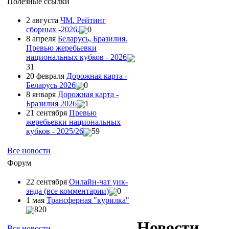
Полезные ссылки
2 августа
ЧМ. Рейтинг
сборных -2026.
0
8 апреля
Беларусь, Бразилия.
Превью жеребьевки
национальных кубков - 2026
31
20 февраля
Дорожная карта -
Беларусь 2026
0
8 января
Дорожная карта -
Бразилия 2026
1
21 сентября
Превью
жеребьевки национальных
кубков - 2025/26
59
Все новости
Форум
22 сентября
Онлайн-чат уик-
энда (все комментарии)
0
1 мая
Трансферная "курилка"
820
Новости
Все новости