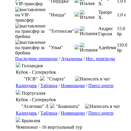
"Перуджа"
1.0 e
Х.
Траоре
"Ницца"
1.0 e
Х.
Андрес
15.0
"Тоттенхэм"
Гарсия
бр
110.0
"Ульм"
Адейеми
бр
Последние операции
/
Аукционы
/
Нес. переходы
Голландия
Кубок - Суперкубок
"ПСВ"
"Спарта"
Календарь
/
Таблица
/
Номинации
/
Пресс-центр
Португалия
Кубок - Суперкубок
"Атлетико" Л
"Боавишта"
Календарь
/
Таблица
/
Номинации
/
Пресс-центр
Бразилия
Чемпионат - 16 виртуальный тур