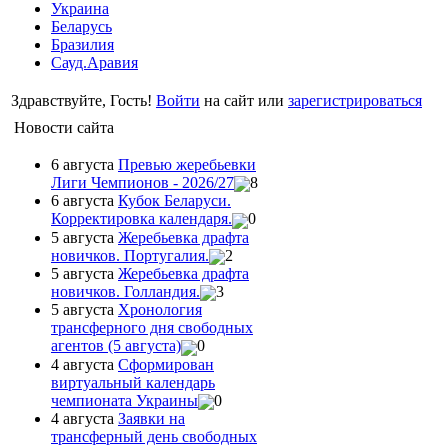
Украина
Беларусь
Бразилия
Сауд.Аравия
Здравствуйте, Гость!
Войти
на сайт или
зарегистрироваться
Новости сайта
6 августа
Превью жеребьевки
Лиги Чемпионов - 2026/27
8
6 августа
Кубок Беларуси.
Корректировка календаря.
0
5 августа
Жеребьевка драфта
новичков. Португалия.
2
5 августа
Жеребьевка драфта
новичков. Голландия.
3
5 августа
Хронология
трансферного дня свободных
агентов (5 августа)
0
4 августа
Сформирован
виртуальный календарь
чемпионата Украины
0
4 августа
Заявки на
трансферный день свободных