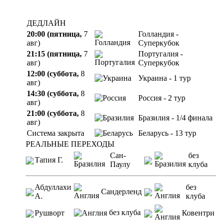
ДЕДЛАЙН
20:00 (пятница,
7
Голландия -
авг)
Суперкубок
21:15 (пятница,
7
Португалия -
авг)
Суперкубок
12:00 (суббота,
8
Украина - 1 тур
авг)
14:30 (суббота,
8
Россия - 2 тур
авг)
21:00 (суббота,
8
Бразилия - 1/4 финала
авг)
Система закрыта
Беларусь - 13 тур
РЕАЛЬНЫЕ ПЕРЕХОДЫ
Сан-
без
Тапия Г.
Паулу
клуба
Абдуллахи
без
Сандерленд
А.
клуба
без клуба
Рушворт
Ковентри