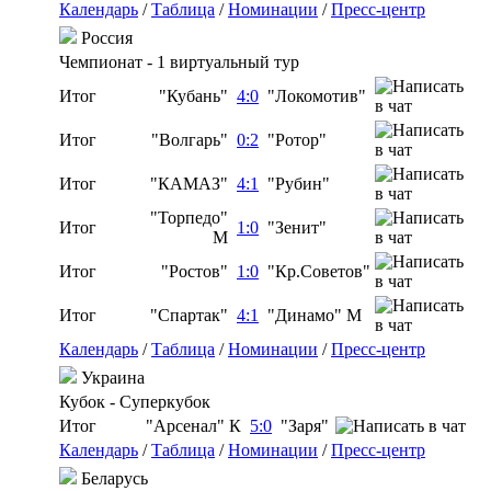
Календарь
/
Таблица
/
Номинации
/
Пресс-центр
Россия
Чемпионат - 1 виртуальный тур
Итог
"Кубань"
4:0
"Локомотив"
Итог
"Волгарь"
0:2
"Ротор"
Итог
"КАМАЗ"
4:1
"Рубин"
"Торпедо"
Итог
1:0
"Зенит"
М
Итог
"Ростов"
1:0
"Кр.Советов"
Итог
"Спартак"
4:1
"Динамо" М
Календарь
/
Таблица
/
Номинации
/
Пресс-центр
Украина
Кубок - Суперкубок
Итог
"Арсенал" К
5:0
"Заря"
Календарь
/
Таблица
/
Номинации
/
Пресс-центр
Беларусь