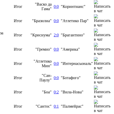
"Васко да
Итог
0:0
"Коринтианс"
Гама"
Итог
"Бразилиа"
0:0
"Атлетико Пар"
за
Итог
"Крисиума"
2:0
"Брагантино"
Итог
"Гремио"
0:0
"Америка"
"Атлетико
Итог
0:0
"Интернасьональ"
Мин"
"Сан-
Итог
0:0
"Ботафого"
Паулу"
Итог
"Боа"
0:2
"Вила-Нова"
Итог
"Сантос"
0:1
"Палмейрас"