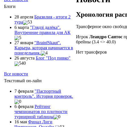
Блоги
Хронология рас
28 апреля
Бразилия - итоги 2
тура
53
Трансферное окно свободн
6 марта
"Глядзi далёка".
Внутренние правила для АК
Игрок
Леандро Сантос
пр
5
брейны (3.4 <> 40.0)
27 января
"ВrainfSkaut".
Карьера, которая начинается в
Нет трансферов
понедельник.
4
26 августа
Блог "Под пивко"
540
Все новости
Текстовый он-лайн
7 февраля
"Паспортный
контроль". История проверок.
0
6 февраля
Рейтинг
чемпионатов по плотности
турнирной таблицы
0
16 мая
Финал Лиги
Чемпионов. Онлайн.
53