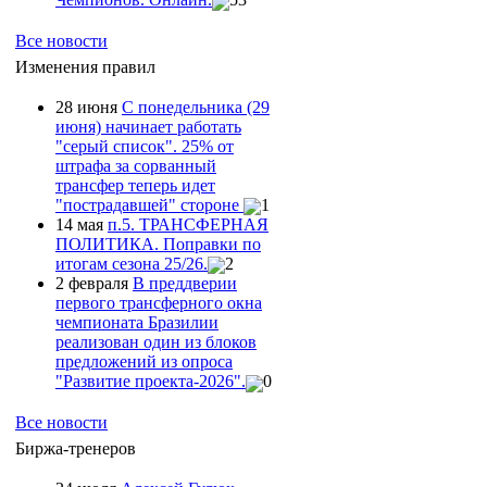
Все новости
Изменения правил
28 июня
С понедельника (29
июня) начинает работать
"серый список". 25% от
штрафа за сорванный
трансфер теперь идет
"пострадавшей" стороне
1
14 мая
п.5. ТРАНСФЕРНАЯ
ПОЛИТИКА. Поправки по
итогам сезона 25/26.
2
2 февраля
В преддверии
первого трансферного окна
чемпионата Бразилии
реализован один из блоков
предложений из опроса
"Развитие проекта-2026".
0
Все новости
Биржа-тренеров