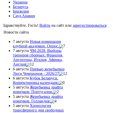
Украина
Беларусь
Бразилия
Сауд.Аравия
Здравствуйте, Гость!
Войти
на сайт или
зарегистрироваться
Новости сайта
7 августа
Новая номинация
клубной академии. Опрос.
7
7 августа
ЧМ-2028. Выборы
тренеров сборных: Франция,
Аргентина, Италия, Африка,
Англия
12
6 августа
Превью жеребьевки
Лиги Чемпионов - 2026/27
12
6 августа
Кубок Беларуси.
Корректировка календаря.
0
5 августа
Жеребьевка драфта
новичков. Португалия.
2
5 августа
Жеребьевка драфта
новичков. Голландия.
4
5 августа
Хронология
трансферного дня свободных