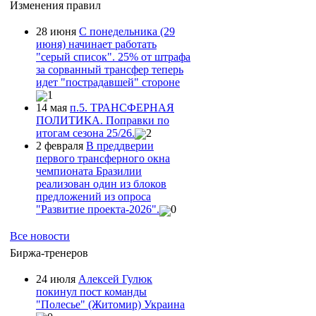
Изменения правил
28 июня
С понедельника (29
июня) начинает работать
"серый список". 25% от штрафа
за сорванный трансфер теперь
идет "пострадавшей" стороне
1
14 мая
п.5. ТРАНСФЕРНАЯ
ПОЛИТИКА. Поправки по
итогам сезона 25/26.
2
2 февраля
В преддверии
первого трансферного окна
чемпионата Бразилии
реализован один из блоков
предложений из опроса
"Развитие проекта-2026".
0
Все новости
Биржа-тренеров
24 июля
Алексей Гулюк
покинул пост команды
"Полесье" (Житомир) Украина