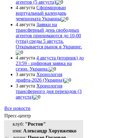
агентов (5 августа)
0
4 августа
Сформирован
виртуальный календарь
чемпионата Украины
0
4 августа
Заявки на
трансферный день свободных
агентов принимаются до 10-00
(утра) среды 5 августа.
Открывается рынок в Украине.
0
4 августа
4 августа (вторник) до
23:59 - цифровая заявка на
сезон. Украина.
0
3 августа
Хронология
драфта-2026 (Украина)
0
3 августа
Хронология
трансферного дня переходов (3
августа)
0
Все новости
Пресс-центр
клуб:
"Ростов"
имя:
Александр Хорунженко
логин:
Первая Грузовая