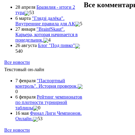
Все комментар
28 апреля
Бразилия - итоги 2
тура
53
6 марта
"Глядзi далёка".
Внутренние правила для АК
5
27 января
"ВrainfSkaut".
Карьера, которая начинается в
понедельник.
4
26 августа
Блог "Под пивко"
540
Все новости
Текстовый он-лайн
7 февраля
"Паспортный
контроль". История проверок.
0
6 февраля
Рейтинг чемпионатов
по плотности турнирной
таблицы
0
16 мая
Финал Лиги Чемпионов.
Онлайн.
53
Все новости