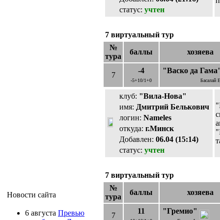
п
статус:
учтен
7 виртуальный тур
№
баллы
хозяева
тура
-4
"Васко да Гама
7
-5+10/1+0
Басалай Е
клуб:
"Вила-Нова"
"
имя:
Дмитрий Белькович
с
логин:
Nameles
а
откуда:
г.Минск
"
Добавлен:
06.04 (15:14)
т
статус:
учтен
7 виртуальный тур
№
баллы
хозяева
Новости сайта
тура
11
"Гремио"
6 августа
Превью
7