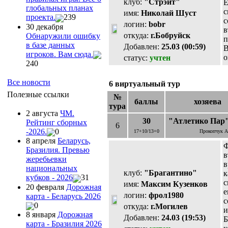
клуб:
"Стрэйт"
Е
глобальных планах
с
имя:
Николай Шуст
проекта.
239
с
логин:
bobr
30 декабря
в
откуда:
г.Бобруйск
Обнаружили ошибку
п
в базе данных
Добавлен:
25.03 (00:59)
В
игроков. Вам сюда.
о
статус:
учтен
240
Все новости
6 виртуальный тур
Полезные ссылки
№
баллы
хозяева
тура
2 августа
ЧМ.
30
"Атлетико Пар
Рейтинг сборных
6
-2026.
0
17+10/13+0
Прокопчук А
8 апреля
Беларусь,
Ф
Бразилия. Превью
в
жеребьевки
в
национальных
клуб:
"Брагантино"
к
кубков - 2026
31
с
имя:
Максим Кузенков
20 февраля
Дорожная
е
логин:
фрол1980
карта - Беларусь 2026
с
0
откуда:
г.Могилев
и
8 января
Дорожная
Добавлен:
24.03 (19:53)
Б
карта - Бразилия 2026