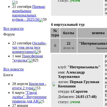
к
статус:
учтен
1
о
21 сентября
Превью
р
жеребьевки
ч
национальных
кубков - 2025/26
59
6 виртуальный тур
Все новости
№
баллы
хозяева
Форум
тура
22 сентября
Онлайн-
22
"Интернасьона
6
чат уик-энда (все
20+0/2+10
Хорунженк
комментарии)
0
1 мая
Трансферная
Р
"курилка"
825
р
п
клуб:
"Интернасьональ"
Все новости
з
имя:
Александр
о
Блоги
Хорунженко
м
логин:
Первая Грузовая
н
28 апреля
Бразилия -
Компания
Г
итоги 2 тура
53
м
откуда:
г.Саратов
6 марта
"Глядзi
Е
Добавлен:
24.03 (17:48)
далёка". Внутренние
в
правила для АК
5
статус:
учтен
д
27 января