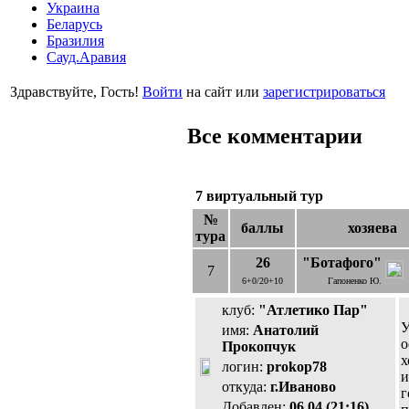
Украина
Беларусь
Бразилия
Сауд.Аравия
Здравствуйте, Гость!
Войти
на сайт или
зарегистрироваться
Все комментарии
7 виртуальный тур
№
баллы
хозяева
тура
26
"Ботафого"
7
6+0/20+10
Гапоненко Ю.
клуб:
"Атлетико Пар"
У
имя:
Анатолий
о
Прокопчук
х
логин:
prokop78
и
откуда:
г.Иваново
г
Добавлен:
06.04 (21:16)