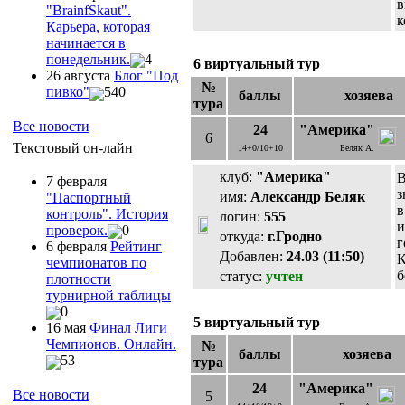
в
"ВrainfSkaut".
к
Карьера, которая
начинается в
понедельник.
4
6 виртуальный тур
26 августа
Блог "Под
№
пивко"
540
баллы
хозяева
тура
Все новости
24
"Америка"
6
Текстовый он-лайн
14+0/10+10
Беляк А.
клуб:
"Америка"
В
7 февраля
з
имя:
Александр Беляк
"Паспортный
в
контроль". История
логин:
555
и
проверок.
0
откуда:
г.Гродно
г
6 февраля
Рейтинг
Добавлен:
24.03 (11:50)
К
чемпионатов по
б
статус:
учтен
плотности
турнирной таблицы
0
5 виртуальный тур
16 мая
Финал Лиги
Чемпионов. Онлайн.
№
баллы
хозяева
53
тура
24
"Америка"
Все новости
5