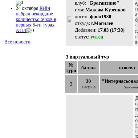
0
клуб:
"Брагантино"
е
24 октября
Кейн
п
имя:
Максим Кузенков
набрал рекордное
а
логин:
фрол1980
количество очков в
б
откуда:
г.Могилев
первых 5-ти турах
ч
Добавлен:
17.03 (17:38)
АПЛ
0
г
в
статус:
учтен
Все новости
в
3 виртуальный тур
№
баллы
хозяева
тура
30
"Интернасьона
3
8+0/22+10
Хорунженк
Д
с
п
д
о
Н
ч
К