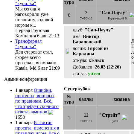
тура
"курилка"
Мы сегодня
7
"Сан-Паулу"
наговорили уже
6
7+0/0+10
Барановский В.
половину годовой
нормы к...
клуб:
"Сан-Паулу"
Первая Грузовая
Компания 6 авг 21:13
имя:
Виктор
Д
Трансферная
Барановский
П
"курилка"
логин:
Гярсон из
д
Дед староват стал,
Каролина
о
скорее всего
откуда:
г.Ельск
н
прозевал, возможно...
Добавлен:
26.03 (22:26)
Katala_Md 6 авг 21:09
статус:
учтен
Админ-конференция
Суперкубок
1 января
Ошибки,
протесты, вопросы
№
баллы
хозяева
по правилам. Всё,
тура
что требует срочного
ответа админов.
11
"Стрэйт"
1658
1
7+0/4+10
Шуст Н.
1 января
Развитие
проекта, изменения в
правилах игры. Всё о