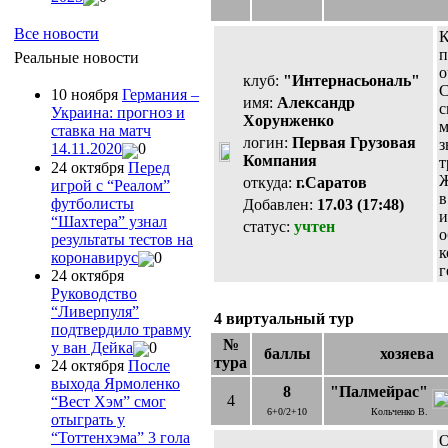
Все новости
К
п
Реальные новости
о
клуб:
"Интернасьональ"
С
10 ноября
Германия –
имя:
Александр
с
Украина: прогноз и
Хорунженко
м
ставка на матч
логин:
Первая Грузовая
з
14.11.2020
0
Компания
т
24 октября
Перед
Ж
откуда:
г.Саратов
игрой с “Реалом”
в
футболисты
Добавлен:
17.03 (17:48)
и
“Шахтера” узнал
статус:
учтен
о
результаты тестов на
к
коронавирус
0
г
24 октября
Руководство
“Ливерпуля”
4 виртуальный тур
подтвердило травму
№
у ван Дейка
0
баллы
хозяева
тура
24 октября
После
выхода Ярмоленко
8
"Палмейрас"
4
“Вест Хэм” смог
6+0/2+10
Кольченко В.
отыграть у
“Тоттенхэма” 3 гола
О