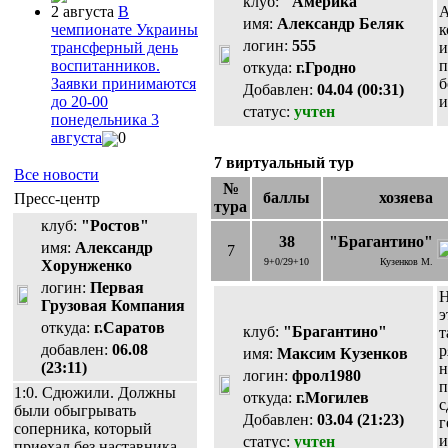
клуб:
"Америка"
2 августа
В
А
имя:
Александр Беляк
чемпионате Украины
к
логин:
555
трансферный день
и
воспитанников.
п
откуда:
г.Гродно
Заявки принимаются
б
Добавлен:
04.04 (00:31)
до 20-00
и
статус:
учтен
понедельника 3
августа
0
7 виртуальный тур
Все новости
№
баллы
хозяева
Пресс-центр
тура
клуб:
"Ростов"
38
"Брагантино"
имя:
Александр
7
9+0/29+10
Кузенков М.
Хорунженко
логин:
Первая
Н
Грузовая Компания
э
откуда:
г.Саратов
клуб:
"Брагантино"
т
добавлен:
06.08
р
имя:
Максим Кузенков
(23:11)
н
логин:
фрол1980
п
1:0. Сдюжили. Должны
откуда:
г.Могилев
с
были обыгрывать
Добавлен:
03.04 (21:23)
г
соперника, который
и
статус:
учтен
приехал без наставника.