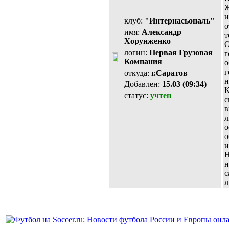
Ж
и
клуб:
"Интернасьональ"
о
имя:
Александр
т
Хорунженко
О
логин:
Первая Грузовая
г
Компания
о
г
откуда:
г.Саратов
н
Добавлен:
15.03 (09:34)
К
статус:
учтен
с
в
л
о
о
и
Н
н
с
л