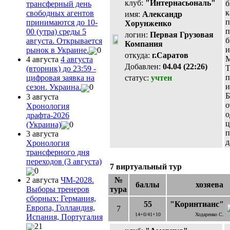
клуб:
"Интернасьональ"
б
трансферный день
к
свободных агентов
имя:
Александр
п
принимаются до 10-
Хорунженко
п
00 (утра) среды 5
логин:
Первая Грузовая
б
августа. Открывается
Компания
и
рынок в Украине.
0
откуда:
г.Саратов
М
4 августа
4 августа
Добавлен:
04.04 (22:26)
Т
(вторник) до 23:59 -
п
статус:
учтен
цифровая заявка на
и
сезон. Украина.
0
Б
3 августа
о
Хронология
о
драфта-2026
ц
(Украина)
0
п
3 августа
д
Хронология
трансферного дня
переходов (3 августа)
7 виртуальный тур
0
№
2 августа
ЧМ-2028.
баллы
хозяева
тура
Выборы тренеров
сборных: Германия,
55
"Коринтианс"
Европа, Голландия,
7
14+0/41+10
Ходаренко С.
Испания, Португалия
21