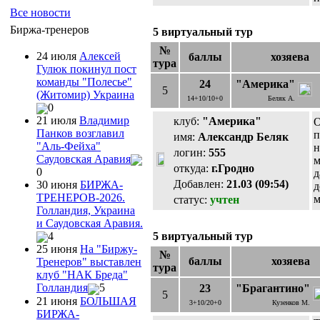
Все новости
Биржа-тренеров
5 виртуальный тур
№
24 июля
Алексей
баллы
хозяева
тура
Гулюк покинул пост
команды "Полесье"
24
"Америка"
5
(Житомир) Украина
14+10/10+0
Беляк А.
0
21 июля
Владимир
клуб:
"Америка"
О
Панков возглавил
п
имя:
Александр Беляк
"Аль-Фейха"
н
логин:
555
Саудовская Аравия
м
откуда:
г.Гродно
0
д
Добавлен:
21.03 (09:54)
30 июня
БИРЖА-
д
ТРЕНЕРОВ-2026.
м
статус:
учтен
Голландия, Украина
и Саудовская Аравия.
5 виртуальный тур
4
25 июня
На "Биржу-
№
баллы
хозяева
Тренеров" выставлен
тура
клуб "НАК Бреда"
Голландия
5
23
"Брагантино"
5
21 июня
БОЛЬШАЯ
3+10/20+0
Кузенков М.
БИРЖА-