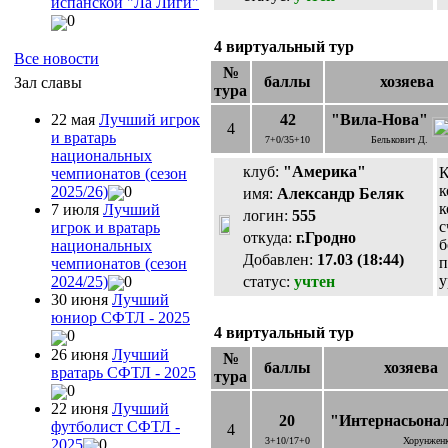
испанской "Ла Лиги"
0
4 виртуальный тур
Все новости
№
баллы
хозяева
Зал славы
тура
22 мая
Лучший игрок
42
"Вила-Нова"
4
и вратарь
7+0/35+10
Белькович Д.
национальных
клуб:
"Америка"
К
чемпионатов (сезон
к
2025/26)
0
имя:
Александр Беляк
к
7 июля
Лучший
логин:
555
с
игрок и вратарь
откуда:
г.Гродно
б
национальных
Добавлен:
17.03 (18:44)
п
чемпионатов (сезон
у
статус:
учтен
2024/25)
0
30 июня
Лучший
юниор СФТЛ - 2025
4 виртуальный тур
0
26 июня
Лучший
№
баллы
хозяева
вратарь СФТЛ - 2025
тура
0
22 июня
Лучший
20
"Интернасьона
футболист СФТЛ -
4
3+10/17+0
Хорунженк
2025
0