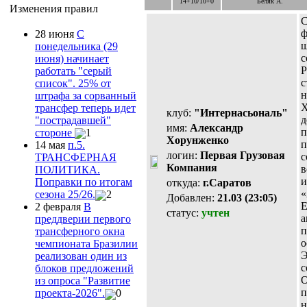
14+10/10+0
Беляк А.
Изменения правил
С
ф
28 июня
С
ш
понедельника (29
с
июня) начинает
Р
работать "серый
с
список". 25% от
н
штрафа за сорванный
Х
трансфер теперь идет
клуб:
"Интернасьональ"
д
"пострадавшей"
имя:
Александр
п
стороне
1
Хорунженко
п
14 мая
п.5.
логин:
Первая Грузовая
с
ТРАНСФЕРНАЯ
Компания
в
ПОЛИТИКА.
и
Поправки по итогам
откуда:
г.Саратов
«
сезона 25/26.
2
Добавлен:
21.03 (23:05)
Е
2 февраля
В
статус:
учтен
а
преддверии первого
п
трансферного окна
о
чемпионата Бразилии
Э
реализован один из
с
блоков предложений
О
из опроса "Развитие
п
проекта-2026".
0
н