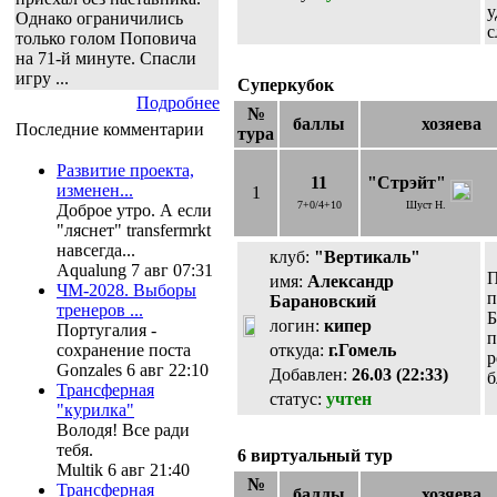
у
Однако ограничились
с
только голом Поповича
на 71-й минуте. Спасли
игру ...
Суперкубок
Подробнее
№
баллы
хозяева
Последние комментарии
тура
Развитие проекта,
11
"Стрэйт"
изменен...
1
7+0/4+10
Шуст Н.
Доброе утро. А если
"ляснет" transfermrkt
навсегда...
клуб:
"Вертикаль"
Aqualung 7 авг 07:31
П
имя:
Александр
ЧМ-2028. Выборы
п
Барановский
тренеров ...
Б
логин:
кипер
Португалия -
п
откуда:
г.Гомель
сохранение поста
р
Gonzales 6 авг 22:10
Добавлен:
26.03 (22:33)
б
Трансферная
статус:
учтен
"курилка"
Володя! Все ради
тебя.
6 виртуальный тур
Multik 6 авг 21:40
№
Трансферная
баллы
хозяева