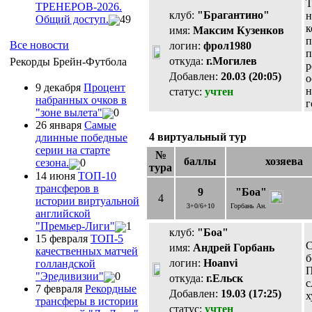
Т
ТРЕНЕРОВ-2026.
клуб:
"Брагантино"
н
Общий доступ.
49
к
имя:
Максим Кузенков
п
Все новости
логин:
фрол1980
п
откуда:
г.Могилев
Рекорды Брейн-Футбола
р
Добавлен:
20.03 (20:05)
о
9 декабря
Процент
н
статус:
учтен
набранных очков в
г
"зоне вылета"
0
26 января
Самые
4 виртуальный тур
длинные победные
серии на старте
№
баллы
хозяева
сезона.
0
тура
14 июня
ТОП-10
трансферов в
9
"Боа"
4
истории виртуальной
3+0/6+10
Горбань Ан.
английской
"Премьер-Лиги"
1
клуб:
"Боа"
15 февраля
ТОП-5
С
имя:
Андрей Горбань
качественных матчей
б
логин:
Hoanvi
голландской
П
"Эредивизии"
0
откуда:
г.Ельск
с
7 февраля
Рекордные
Добавлен:
19.03 (17:25)
х
трансферы в истории
статус:
учтен