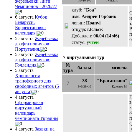
жеребьевки Лиги
10+10/1+0
Гулюк А.
Чемпионов - 2026/27
клуб:
"Боа"
8
С
имя:
Андрей Горбань
6 августа
Кубок
и
Беларуси.
логин:
Hoanvi
т
Корректировка
В
откуда:
г.Ельск
календаря.
0
п
Добавлен:
06.04 (14:46)
5 августа
Жеребьевка
о
статус:
учтен
драфта новичков.
Португалия.
2
5 августа
Жеребьевка
7 виртуальный тур
драфта новичков.
№
Голландия.
3
баллы
хозяева
тура
5 августа
Хронология
38
"Брагантино"
трансферного дня
7
свободных агентов (5
9+0/29+10
Кузенков М.
августа)
0
П
4 августа
в
Сформирован
к
виртуальный
8
календарь
п
чемпионата Украины
с
0
н
4 августа
Заявки на