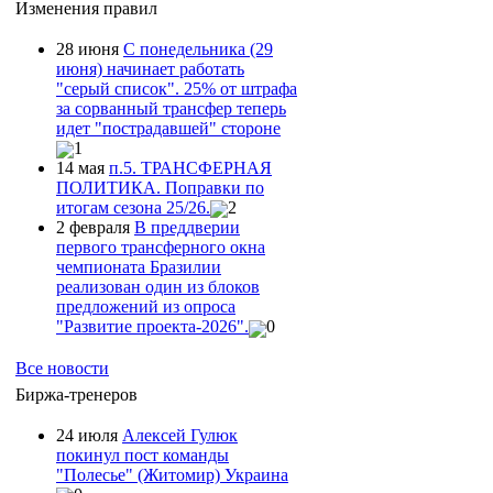
Изменения правил
28 июня
С понедельника (29
июня) начинает работать
"серый список". 25% от штрафа
за сорванный трансфер теперь
идет "пострадавшей" стороне
1
14 мая
п.5. ТРАНСФЕРНАЯ
ПОЛИТИКА. Поправки по
итогам сезона 25/26.
2
2 февраля
В преддверии
первого трансферного окна
чемпионата Бразилии
реализован один из блоков
предложений из опроса
"Развитие проекта-2026".
0
Все новости
Биржа-тренеров
24 июля
Алексей Гулюк
покинул пост команды
"Полесье" (Житомир) Украина