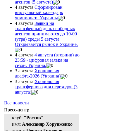
агентов (5 августа)
0
4 августа
Сформирован
виртуальный календарь
чемпионата Украины
0
4 августа
Заявки на
трансферный день свободных
агентов принимаются до 10-00
(утра) среды 5 августа.
Открывается рынок в Украине.
0
4 августа
4 августа (вторник) до
23:59 - цифровая заявка на
сезон. Украина.
0
3 августа
Хронология
драфта-2026 (Украина)
0
3 августа
Хронология
трансферного дня переходов (3
августа)
0
Все новости
Пресс-центр
клуб:
"Ростов"
имя:
Александр Хорунженко
логин:
Первая Грузовая