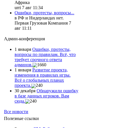
Африка
urri 7 авг 11:34
Ошибки, протесты, вопросы...
в РФ и Нидерландах нет.
Первая Грузовая Компания 7
авг 11:11
Админ-конференция
1 января
Ошибки, протесты,
вопросы по правилам. Всё, что
требует срочного ответа
админов.
1660
1 января
Развитие проекта,
изменения в правилах игры.
Всё о глобальных планах
проекта.
240
30 декабря
Обнаружили ошибку
в базе данных игроков. Вам
сюда.
240
Все новости
Полезные ссылки