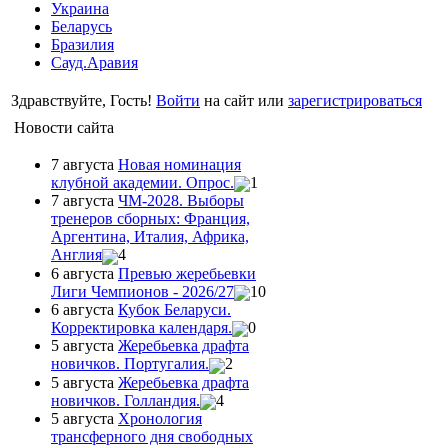
Украина
Беларусь
Бразилия
Сауд.Аравия
Здравствуйте, Гость!
Войти
на сайт или
зарегистрироваться
Новости сайта
7 августа
Новая номинация
клубной академии. Опрос.
1
7 августа
ЧМ-2028. Выборы
тренеров сборных: Франция,
Аргентина, Италия, Африка,
Англия
4
6 августа
Превью жеребьевки
Лиги Чемпионов - 2026/27
10
6 августа
Кубок Беларуси.
Корректировка календаря.
0
5 августа
Жеребьевка драфта
новичков. Португалия.
2
5 августа
Жеребьевка драфта
новичков. Голландия.
4
5 августа
Хронология
трансферного дня свободных