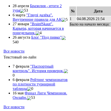
28 апреля
Бразилия - итоги 2
тура
53
№
Дата
6 марта
"Глядзi далёка".
1
04.08.2026 21:54
Внутренние правила для АК
5
27 января
"ВrainfSkaut".
Было на начало месяца:
Карьера, которая начинается в
понедельник.
4
26 августа
Блог "Под пивко"
540
Все новости
Текстовый он-лайн
7 февраля
"Паспортный
контроль". История проверок.
0
6 февраля
Рейтинг чемпионатов
по плотности турнирной
таблицы
0
16 мая
Финал Лиги Чемпионов.
Онлайн.
53
Все новости