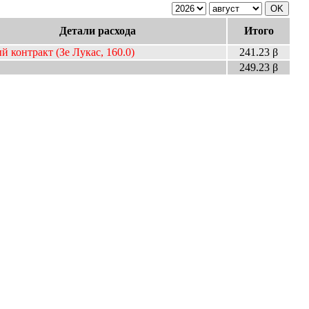
Детали расхода
Итого
й контракт
(Зе Лукас, 160.0)
241.23 β
249.23 β