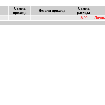
Сумма
Сумма
Детали прихода
прихода
расхода
-8.00
Личны