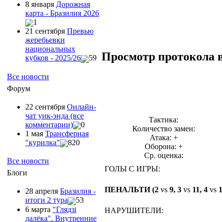
8 января
Дорожная
карта - Бразилия 2026
1
21 сентября
Превью
жеребьевки
национальных
Просмотр протокола 
кубков - 2025/26
59
Все новости
Форум
22 сентября
Онлайн-
чат уик-энда (все
Тактика:
комментарии)
0
Количество замен:
1 мая
Трансферная
Атака: +
"курилка"
820
Оборона: +
Ср. оценка:
Все новости
ГОЛЫ С ИГРЫ:
Блоги
ПЕНАЛЬТИ (2
vs
9, 3
vs
11, 4
vs
1
28 апреля
Бразилия -
итоги 2 тура
53
6 марта
"Глядзi
НАРУШИТЕЛИ:
далёка". Внутренние