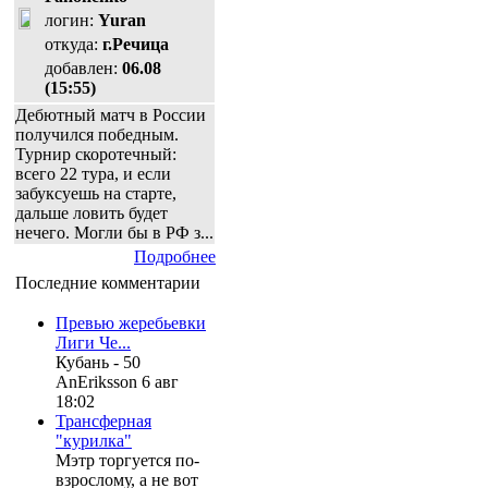
логин:
Yuran
откуда:
г.Речица
добавлен:
06.08
(15:55)
Дебютный матч в России
получился победным.
Турнир скоротечный:
всего 22 тура, и если
забуксуешь на старте,
дальше ловить будет
нечего. Могли бы в РФ з...
Подробнее
Последние комментарии
Превью жеребьевки
Лиги Че...
Кубань - 50
AnEriksson 6 авг
18:02
Трансферная
"курилка"
Мэтр торгуется по-
взрослому, а не вот