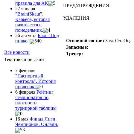
правила для АК
5
ПРЕДУПРЕЖДЕНИЯ:
27 января
"ВrainfSkaut".
УДАЛЕНИЯ:
Карьера, которая
начинается в
понедельник.
4
26 августа
Блог "Под
Основной состав:
Зам.
Оч.
Оц.
пивко"
540
Запасные:
Все новости
Тренер:
Текстовый он-лайн
7 февраля
"Паспортный
контроль". История
проверок.
0
6 февраля
Рейтинг
чемпионатов по
плотности
турнирной таблицы
0
16 мая
Финал Лиги
Чемпионов. Онлайн.
53