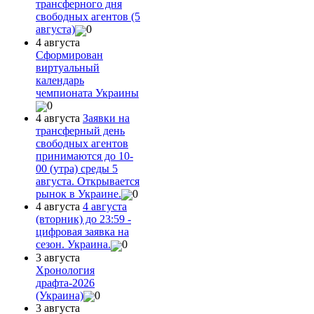
трансферного дня
свободных агентов (5
августа)
0
4 августа
Сформирован
виртуальный
календарь
чемпионата Украины
0
4 августа
Заявки на
трансферный день
свободных агентов
принимаются до 10-
00 (утра) среды 5
августа. Открывается
рынок в Украине.
0
4 августа
4 августа
(вторник) до 23:59 -
цифровая заявка на
сезон. Украина.
0
3 августа
Хронология
драфта-2026
(Украина)
0
3 августа