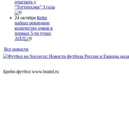
отыграть у
“Тоттенхэма” 3 гола
0
24 октября
Кейн
набрал рекордное
количество очков в
первых 5-ти турах
АПЛ
0
Все новости
Брейн-футбол www.brainf.ru