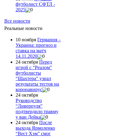
футболист СФТЛ -
2025
0
Все новости
Реальные новости
10 ноября
Германия –
Украина: прогноз и
ставка на матч
14.11.2020
0
24 октября
Перед
игрой с “Реалом”
футболисты
“Шахтера” узнал
результаты тестов на
коронавирус
0
24 октября
Руководство
“Ливерпуля”
подтвердило травму
у ван Дейка
0
24 октября
После
выхода Ярмоленко
“Вест Хэм” смог