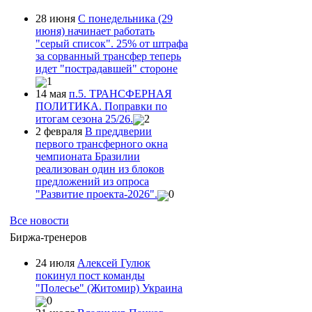
28 июня
С понедельника (29
июня) начинает работать
"серый список". 25% от штрафа
за сорванный трансфер теперь
идет "пострадавшей" стороне
1
14 мая
п.5. ТРАНСФЕРНАЯ
ПОЛИТИКА. Поправки по
итогам сезона 25/26.
2
2 февраля
В преддверии
первого трансферного окна
чемпионата Бразилии
реализован один из блоков
предложений из опроса
"Развитие проекта-2026".
0
Все новости
Биржа-тренеров
24 июля
Алексей Гулюк
покинул пост команды
"Полесье" (Житомир) Украина
0