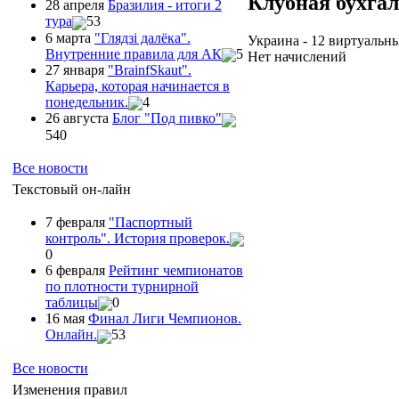
Клубная бухга
28 апреля
Бразилия - итоги 2
тура
53
6 марта
"Глядзi далёка".
Украина - 12 виртуальн
Внутренние правила для АК
5
Нет начислений
27 января
"ВrainfSkaut".
Карьера, которая начинается в
понедельник.
4
26 августа
Блог "Под пивко"
540
Все новости
Текстовый он-лайн
7 февраля
"Паспортный
контроль". История проверок.
0
6 февраля
Рейтинг чемпионатов
по плотности турнирной
таблицы
0
16 мая
Финал Лиги Чемпионов.
Онлайн.
53
Все новости
Изменения правил