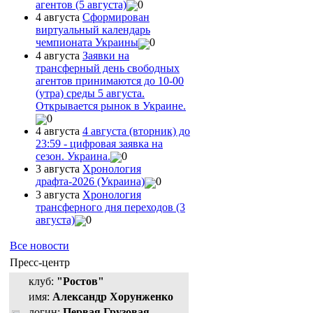
агентов (5 августа)
0
4 августа
Сформирован
виртуальный календарь
чемпионата Украины
0
4 августа
Заявки на
трансферный день свободных
агентов принимаются до 10-00
(утра) среды 5 августа.
Открывается рынок в Украине.
0
4 августа
4 августа (вторник) до
23:59 - цифровая заявка на
сезон. Украина.
0
3 августа
Хронология
драфта-2026 (Украина)
0
3 августа
Хронология
трансферного дня переходов (3
августа)
0
Все новости
Пресс-центр
клуб:
"Ростов"
имя:
Александр Хорунженко
логин:
Первая Грузовая