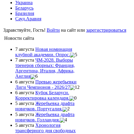
Украина
Беларусь
Бразилия
Сауд.Аравия
Здравствуйте, Гость!
Войти
на сайт или
зарегистрироваться
Новости сайта
7 августа
Новая номинация
клубной академии. Опрос.
5
7 августа
ЧМ-2028. Выборы
тренеров сборных: Франция,
Аргентина, Италия, Африка,
Англия
6
6 августа
Превью жеребьевки
Лиги Чемпионов - 2026/27
12
6 августа
Кубок Беларуси.
Корректировка календаря.
0
5 августа
Жеребьевка драфта
новичков. Португалия.
2
5 августа
Жеребьевка драфта
новичков. Голландия.
4
5 августа
Хронология
трансферного дня свободных