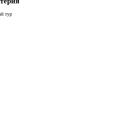
лтерия
ый тур