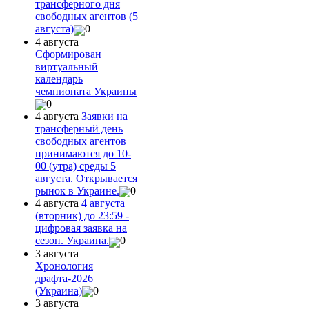
трансферного дня
свободных агентов (5
августа)
0
4 августа
Сформирован
виртуальный
календарь
чемпионата Украины
0
4 августа
Заявки на
трансферный день
свободных агентов
принимаются до 10-
00 (утра) среды 5
августа. Открывается
рынок в Украине.
0
4 августа
4 августа
(вторник) до 23:59 -
цифровая заявка на
сезон. Украина.
0
3 августа
Хронология
драфта-2026
(Украина)
0
3 августа