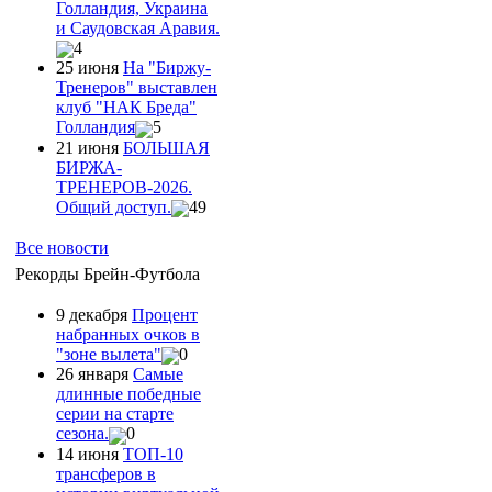
Голландия, Украина
и Саудовская Аравия.
4
25 июня
На "Биржу-
Тренеров" выставлен
клуб "НАК Бреда"
Голландия
5
21 июня
БОЛЬШАЯ
БИРЖА-
ТРЕНЕРОВ-2026.
Общий доступ.
49
Все новости
Рекорды Брейн-Футбола
9 декабря
Процент
набранных очков в
"зоне вылета"
0
26 января
Самые
длинные победные
серии на старте
сезона.
0
14 июня
ТОП-10
трансферов в