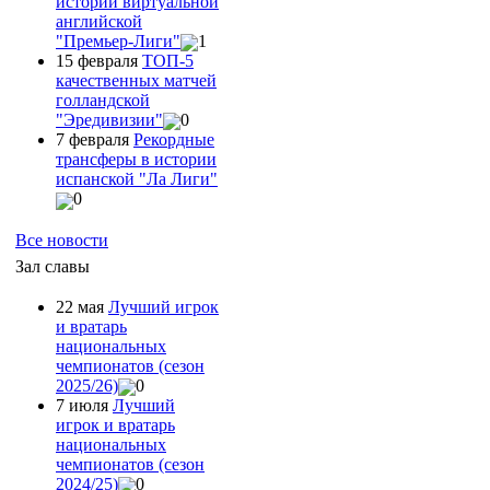
истории виртуальной
английской
"Премьер-Лиги"
1
15 февраля
ТОП-5
качественных матчей
голландской
"Эредивизии"
0
7 февраля
Рекордные
трансферы в истории
испанской "Ла Лиги"
0
Все новости
Зал славы
22 мая
Лучший игрок
и вратарь
национальных
чемпионатов (сезон
2025/26)
0
7 июля
Лучший
игрок и вратарь
национальных
чемпионатов (сезон
2024/25)
0