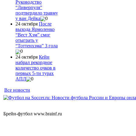
Руководство
“Ливерпуля”
подтвердило травму
у ван Дейка
0
24 октября
После
выхода Ярмоленко
“Вест Хэм” смог
отыграть у
“Тоттенхэма” 3 гола
0
24 октября
Кейн
набрал рекордное
количество очков в
первых 5-ти турах
АПЛ
0
Все новости
Брейн-футбол www.brainf.ru