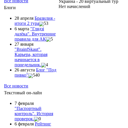
Все новости
Украина - 20 виртуальный тур
Нет начислений
Блоги
28 апреля
Бразилия -
итоги 2 тура
53
6 марта
"Глядзi
далёка". Внутренние
правила для АК
5
27 января
"ВrainfSkaut".
Карьера, которая
начинается в
понедельник.
4
26 августа
Блог "Под
пивко"
540
Все новости
Текстовый он-лайн
7 февраля
"Паспортный
контроль". История
проверок.
0
6 февраля
Рейтинг