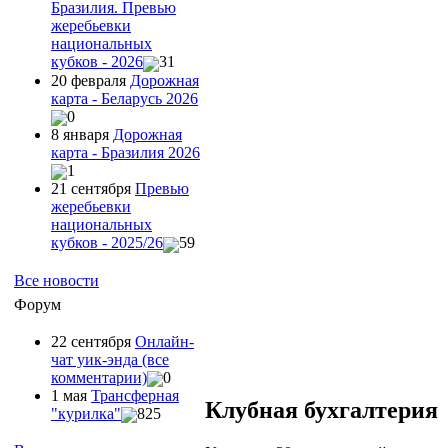
Бразилия. Превью
жеребьевки
национальных
кубков - 2026
31
20 февраля
Дорожная
карта - Беларусь 2026
0
8 января
Дорожная
карта - Бразилия 2026
1
21 сентября
Превью
жеребьевки
национальных
кубков - 2025/26
59
Все новости
Форум
22 сентября
Онлайн-
чат уик-энда (все
комментарии)
0
1 мая
Трансферная
Клубная бухгалтерия
"курилка"
825