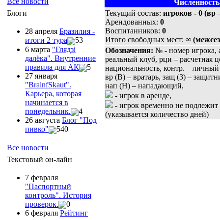
Все новости
Численность
Текущий состав:
игроков - 0 (вр –
Блоги
Арендованных:
0
Воспитанников:
0
28 апреля
Бразилия -
Итого свободных мест:
∞ (межсез
итоги 2 тура
53
6 марта
"Глядзi
Обозначения:
№ - номер игрока, а
далёка". Внутренние
реальный клуб, рци – расчетная цен
правила для АК
5
национальность, контр. – личный к
27 января
вр (В) – вратарь, защ (З) – защит
"ВrainfSkaut".
нап (Н) – нападающий,
Карьера, которая
- игрок в аренде,
начинается в
- игрок временно не подлежит
понедельник.
4
(указывается количество дней)
26 августа
Блог "Под
пивко"
540
Все новости
Текстовый он-лайн
7 февраля
"Паспортный
контроль". История
проверок.
0
6 февраля
Рейтинг