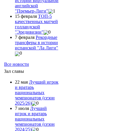
истории виртуальной
английской
"Премьер-Лиги"
1
15 февраля
ТОП-5
качественных матчей
голландской
"Эредивизии"
0
7 февраля
Рекордные
трансферы в истории
испанской "Ла Лиги"
0
Все новости
Зал славы
22 мая
Лучший игрок
и вратарь
национальных
чемпионатов (сезон
2025/26)
0
7 июля
Лучший
игрок и вратарь
национальных
чемпионатов (сезон
2024/25)
0