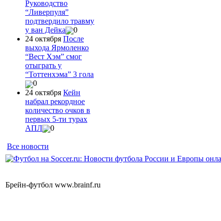
Руководство
“Ливерпуля”
подтвердило травму
у ван Дейка
0
24 октября
После
выхода Ярмоленко
“Вест Хэм” смог
отыграть у
“Тоттенхэма” 3 гола
0
24 октября
Кейн
набрал рекордное
количество очков в
первых 5-ти турах
АПЛ
0
Все новости
Брейн-футбол www.brainf.ru