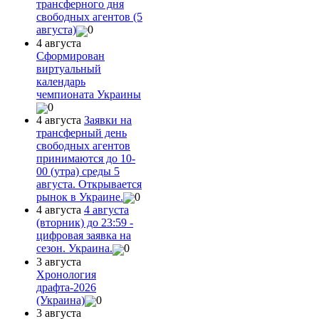
трансферного дня
свободных агентов (5
августа)
0
4 августа
Сформирован
виртуальный
календарь
чемпионата Украины
0
4 августа
Заявки на
трансферный день
свободных агентов
принимаются до 10-
00 (утра) среды 5
августа. Открывается
рынок в Украине.
0
4 августа
4 августа
(вторник) до 23:59 -
цифровая заявка на
сезон. Украина.
0
3 августа
Хронология
драфта-2026
(Украина)
0
3 августа