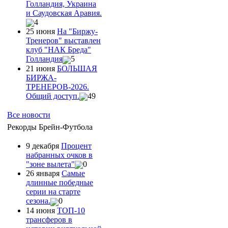
Голландия, Украина
и Саудовская Аравия.
4
25 июня
На "Биржу-
Тренеров" выставлен
клуб "НАК Бреда"
Голландия
5
21 июня
БОЛЬШАЯ
БИРЖА-
ТРЕНЕРОВ-2026.
Общий доступ.
49
Все новости
Рекорды Брейн-Футбола
9 декабря
Процент
набранных очков в
"зоне вылета"
0
26 января
Самые
длинные победные
серии на старте
сезона.
0
14 июня
ТОП-10
трансферов в