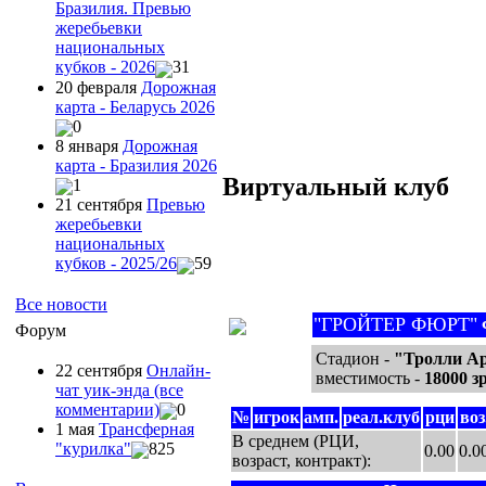
Бразилия. Превью
жеребьевки
национальных
кубков - 2026
31
20 февраля
Дорожная
карта - Беларусь 2026
0
8 января
Дорожная
карта - Бразилия 2026
Виртуальный клуб
1
21 сентября
Превью
жеребьевки
национальных
кубков - 2025/26
59
Все новости
"ГРОЙТЕР ФЮРТ"
Форум
Стадион -
"Тролли А
22 сентября
Онлайн-
вместимость -
18000 з
чат уик-энда (все
комментарии)
0
№
игрок
амп.
реал.клуб
рци
воз
1 мая
Трансферная
В среднем (РЦИ,
"курилка"
825
0.00
0.0
возраст, контракт):