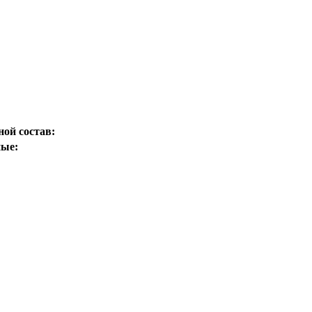
ой состав:
ные: