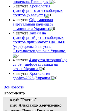
новичков. Голландия.
4
5 августа
Хронология
трансферного дня свободных
агентов (5 августа)
0
4 августа
Сформирован
виртуальный календарь
чемпионата Украины
0
4 августа
Заявки на
трансферный день свободных
агентов принимаются до 10-00
(утра) среды 5 августа.
Открывается рынок в Украине.
0
4 августа
4 августа (вторник) до
23:59 - цифровая заявка на
сезон. Украина.
0
3 августа
Хронология
драфта-2026 (Украина)
0
Все новости
Пресс-центр
клуб:
"Ростов"
имя:
Александр Хорунженко
логин:
Первая Грузовая