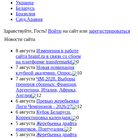
Украина
Беларусь
Бразилия
Сауд.Аравия
Здравствуйте, Гость!
Войти
на сайт или
зарегистрироваться
Новости сайта
8 августа
Изменения в работе
сайта brainf.ru в связи со сбоем
на платформе transfermarkt
0
7 августа
Новая номинация
клубной академии. Опрос.
10
7 августа
ЧМ-2028. Выборы
тренеров сборных: Франция,
Аргентина, Италия, Африка,
Англия
12
6 августа
Превью жеребьевки
Лиги Чемпионов - 2026/27
12
6 августа
Кубок Беларуси.
Корректировка календаря.
0
5 августа
Жеребьевка драфта
новичков. Португалия.
2
5 августа
Жеребьевка драфта