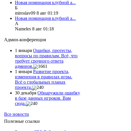
Новая номинация клубной а...
Б
miroslav09 8 авг 01:19
Новая номинация клубной а...
А
Nameles 8 авг 01:18
Админ-конференция
1 января
Ошибки, протесты,
вопросы по правилам. Всё, что
требует срочного ответа
админов.
1661
1 января
Развитие проекта,
изменения в правилах игры.
Всё о глобальных планах
проекта.
240
30 декабря
Обнаружили ошибку
в базе данных игроков. Вам
сюда.
240
Все новости
Полезные ссылки