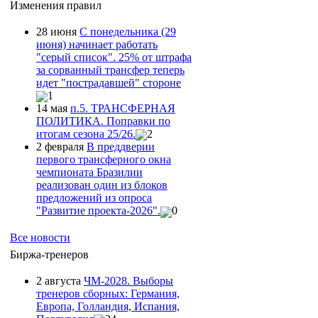
Изменения правил
28 июня
С понедельника (29
июня) начинает работать
"серый список". 25% от штрафа
за сорванный трансфер теперь
идет "пострадавшей" стороне
1
14 мая
п.5. ТРАНСФЕРНАЯ
ПОЛИТИКА. Поправки по
итогам сезона 25/26.
2
2 февраля
В преддверии
первого трансферного окна
чемпионата Бразилии
реализован один из блоков
предложений из опроса
"Развитие проекта-2026".
0
Все новости
Биржа-тренеров
2 августа
ЧМ-2028. Выборы
тренеров сборных: Германия,
Европа, Голландия, Испания,