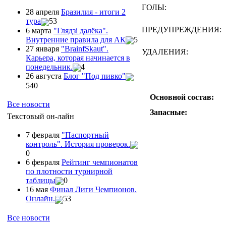
ГОЛЫ:
28 апреля
Бразилия - итоги 2
тура
53
ПРЕДУПРЕЖДЕНИЯ:
6 марта
"Глядзi далёка".
Внутренние правила для АК
5
27 января
"ВrainfSkaut".
УДАЛЕНИЯ:
Карьера, которая начинается в
понедельник.
4
26 августа
Блог "Под пивко"
540
Основной состав:
Все новости
Запасные:
Текстовый он-лайн
7 февраля
"Паспортный
контроль". История проверок.
0
6 февраля
Рейтинг чемпионатов
по плотности турнирной
таблицы
0
16 мая
Финал Лиги Чемпионов.
Онлайн.
53
Все новости