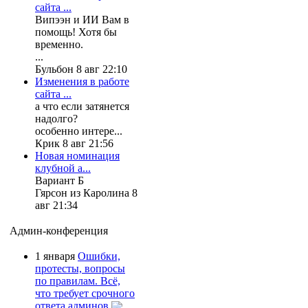
сайта ...
Випээн и ИИ Вам в
помощь! Хотя бы
временно.
...
Бульбон 8 авг 22:10
Изменения в работе
сайта ...
а что если затянется
надолго?
особенно интере...
Крик 8 авг 21:56
Новая номинация
клубной а...
Вариант Б
Гярсон из Каролина 8
авг 21:34
Админ-конференция
1 января
Ошибки,
протесты, вопросы
по правилам. Всё,
что требует срочного
ответа админов.