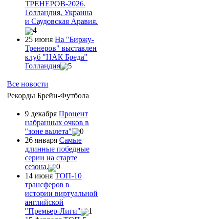
ТРЕНЕРОВ-2026.
Голландия, Украина
и Саудовская Аравия.
4
25 июня
На "Биржу-
Тренеров" выставлен
клуб "НАК Бреда"
Голландия
5
Все новости
Рекорды Брейн-Футбола
9 декабря
Процент
набранных очков в
"зоне вылета"
0
26 января
Самые
длинные победные
серии на старте
сезона.
0
14 июня
ТОП-10
трансферов в
истории виртуальной
английской
"Премьер-Лиги"
1