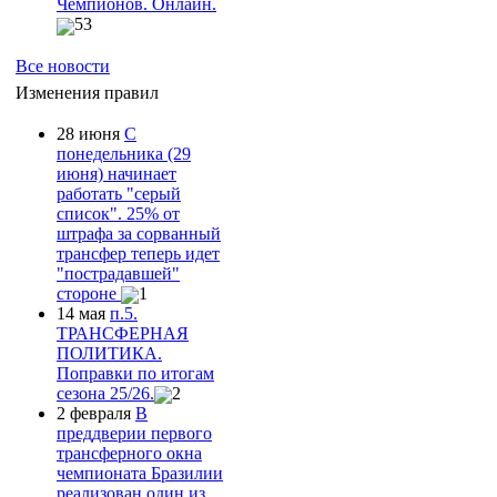
Чемпионов. Онлайн.
53
Все новости
Изменения правил
28 июня
С
понедельника (29
июня) начинает
работать "серый
список". 25% от
штрафа за сорванный
трансфер теперь идет
"пострадавшей"
стороне
1
14 мая
п.5.
ТРАНСФЕРНАЯ
ПОЛИТИКА.
Поправки по итогам
сезона 25/26.
2
2 февраля
В
преддверии первого
трансферного окна
чемпионата Бразилии
реализован один из