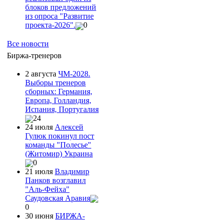
блоков предложений
из опроса "Развитие
проекта-2026".
0
Все новости
Биржа-тренеров
2 августа
ЧМ-2028.
Выборы тренеров
сборных: Германия,
Европа, Голландия,
Испания, Португалия
24
24 июля
Алексей
Гулюк покинул пост
команды "Полесье"
(Житомир) Украина
0
21 июля
Владимир
Панков возглавил
"Аль-Фейха"
Саудовская Аравия
0
30 июня
БИРЖА-