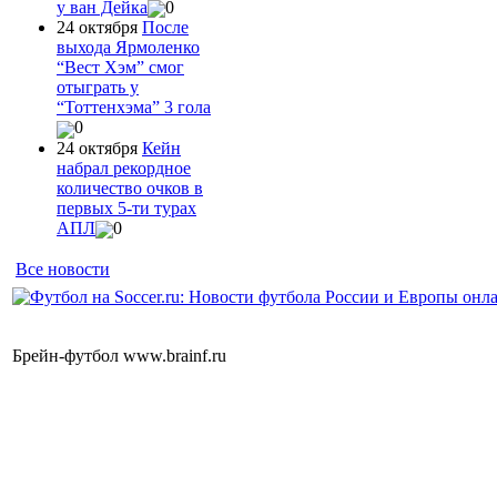
у ван Дейка
0
24 октября
После
выхода Ярмоленко
“Вест Хэм” смог
отыграть у
“Тоттенхэма” 3 гола
0
24 октября
Кейн
набрал рекордное
количество очков в
первых 5-ти турах
АПЛ
0
Все новости
Брейн-футбол www.brainf.ru