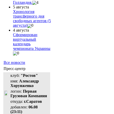
Голландия.
4
5 августа
Хронология
трансферного дня
свободных агентов (5
августа)
0
4 августа
Сформирован
виртуальный
календарь
чемпионата Украины
0
Все новости
Пресс-центр
клуб:
"Ростов"
имя:
Александр
Хорунженко
логин:
Первая
Грузовая Компания
откуда:
г.Саратов
добавлен:
06.08
(23:11)