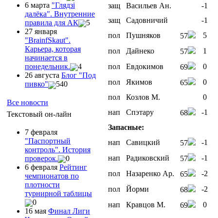
6 марта
"Глядзi
защ
Васильев Ан.
-1
далёка". Внутренние
защ
Садовничий
-1
правила для АК
5
27 января
пол
Пушняков
5
57
"ВrainfSkaut".
Карьера, которая
пол
Дайнеко
1
57
начинается в
пол
Евдокимов
0
понедельник.
4
69
26 августа
Блог "Под
пол
Якимов
0
65
пивко"
540
пол
Козлов М.
0
Все новости
нап
Спэтару
-1
68
Текстовый он-лайн
Запасные:
7 февраля
"Паспортный
нап
Савицкий
-1
57
контроль". История
нап
Радиковский
-1
проверок.
0
57
6 февраля
Рейтинг
пол
Назаренко Ар.
-2
65
чемпионатов по
плотности
пол
Йорми
-2
68
турнирной таблицы
0
нап
Кравцов М.
0
69
16 мая
Финал Лиги