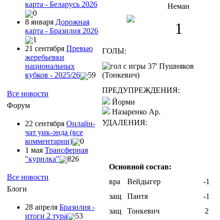
карта - Беларусь 2026
Неман
0
8 января
Дорожная
1
карта - Бразилия 2026
1
21 сентября
Превью
ГОЛЫ:
жеребьевки
37' Пушняков
национальных
(Тонкевич)
кубков - 2025/26
59
ПРЕДУПРЕЖДЕНИЯ:
Все новости
Йорми
Форум
Назаренко Ар.
УДАЛЕНИЯ:
22 сентября
Онлайн-
чат уик-энда (все
комментарии)
0
1 мая
Трансферная
"курилка"
826
Основной состав:
Все новости
вра
Вейдыгер
-1
Блоги
защ
Пантя
-1
28 апреля
Бразилия -
защ
Тонкевич
2
итоги 2 тура
53