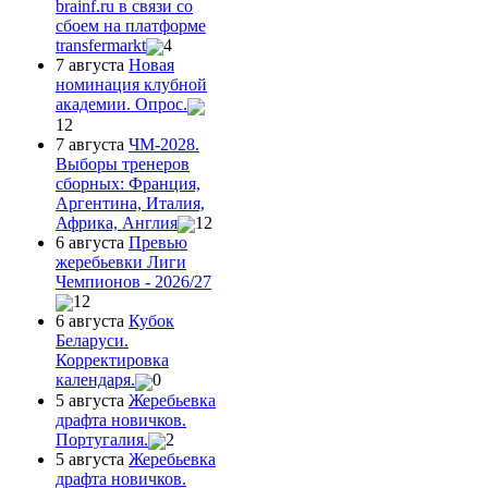
brainf.ru в связи со
сбоем на платформе
transfermarkt
4
7 августа
Новая
номинация клубной
академии. Опрос.
12
7 августа
ЧМ-2028.
Выборы тренеров
сборных: Франция,
Аргентина, Италия,
Африка, Англия
12
6 августа
Превью
жеребьевки Лиги
Чемпионов - 2026/27
12
6 августа
Кубок
Беларуси.
Корректировка
календаря.
0
5 августа
Жеребьевка
драфта новичков.
Португалия.
2
5 августа
Жеребьевка
драфта новичков.