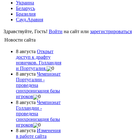
Украина
Беларусь
Бразилия
Сауд.Аравия
Здравствуйте, Гость!
Войти
на сайт или
зарегистрироваться
Новости сайта
8 августа
Открыт
доступ к драфту
новичков. Голландия
и Португалия.
0
8 августа
Чемпионат
Португалии -
проведена
синхронизация базы
игроков
0
8 августа
Чемпионат
Голландии -
проведена
синхронизация базы
игроков
0
8 августа
Изменения
в работе сайта