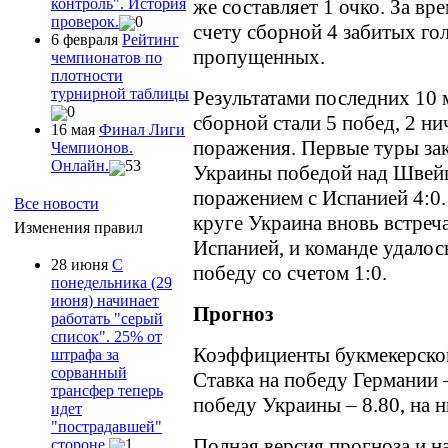
контроль". История
же составляет 1 очко. За вре
проверок.
0
счету сборной 4 забитых гол
6 февраля
Рейтинг
пропущенных.
чемпионатов по
плотности
турнирной таблицы
Результатами последних 10 
0
сборной стали 5 побед, 2 ни
16 мая
Финал Лиги
поражения. Первые туры за
Чемпионов.
Онлайн.
53
Украины победой над Швейц
поражением с Испанией 4:0.
Все новости
круге Украина вновь встреча
Изменения правил
Испанией, и команде удалос
28 июня
С
победу со счетом 1:0.
понедельника (29
июня) начинает
Прогноз
работать "серый
список". 25% от
Коэффициенты букмекерско
штрафа за
сорванный
Ставка на победу Германии –
трансфер теперь
победу Украины – 8.80, на н
идет
"пострадавшей"
Полная версия прогноза и н
стороне
1