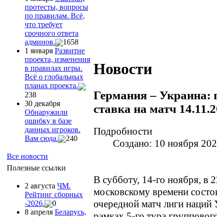
протесты, вопросы
по правилам. Всё,
что требует
срочного ответа
админов.
1658
1 января
Развитие
проекта, изменения
Новости
в правилах игры.
Всё о глобальных
планах проекта.
Германия – Украина: 
238
30 декабря
ставка на матч 14.11.
Обнаружили
ошибку в базе
данных игроков.
Подробности
Вам сюда.
240
Создано: 10 ноября 20
Все новости
Полезные ссылки
В субботу, 14-го ноября, в 
2 августа
ЧМ.
московскому времени состо
Рейтинг сборных
очередной матч лиги наций
-2026.
0
8 апреля
Беларусь,
рамках 5-го тура групповог