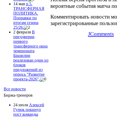
14 мая
п.5.
вероятные события матча п
ТРАНСФЕРНАЯ
ПОЛИТИКА.
Комментировать новости мо
Поправки по
зарегистрированные пользо
итогам сезона
25/26.
2
2 февраля
В
JComments
преддверии
первого
трансферного окна
чемпионата
Бразилии
реализован один из
блоков
предложений из
опроса "Развитие
проекта-2026".
0
Все новости
Биржа-тренеров
24 июля
Алексей
Гулюк покинул
пост команды