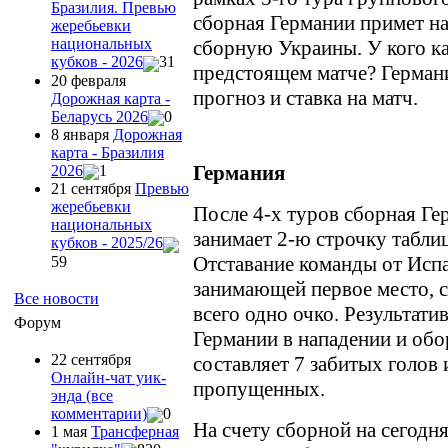
Бразилия. Превью
сборная Германии примет на
жеребьевки
национальных
сборную Украины. У кого к
кубков - 2026
31
предстоящем матче? Герман
20 февраля
прогноз и ставка на матч.
Дорожная карта -
Беларусь 2026
0
8 января
Дорожная
карта - Бразилия
Германия
2026
1
21 сентября
Превью
жеребьевки
После 4-х туров сборная Ге
национальных
занимает 2-ю строчку таблиц
кубков - 2025/26
Отставание команды от Исп
59
занимающей первое место, с
Все новости
всего одно очко. Результати
Форум
Германии в нападении и обо
22 сентября
составляет 7 забитых голов 
Онлайн-чат уик-
пропущенных.
энда (все
комментарии)
0
На счету сборной на сегодн
1 мая
Трансферная