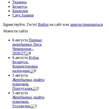
Украина
Беларусь
Бразилия
Сауд.Аравия
Здравствуйте, Гость!
Войти
на сайт или
зарегистрироваться
Новости сайта
6 августа
Превью
жеребьевки Лиги
Чемпионов -
2026/27
8
6 августа
Кубок
Беларуси.
Корректировка
календаря.
0
5 августа
Жеребьевка драфта
новичков.
Португалия.
2
5 августа
Жеребьевка драфта
новичков.
Голландия.
3