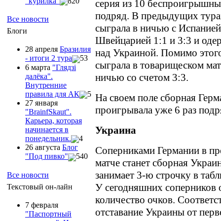
"курилка"
820
серия из 10 беспроигрышны
подряд. В предыдущих тура
Все новости
сыграла в ничью с Испанией
Блоги
Швейцарией 1:1 и 3:3 и оде
28 апреля
Бразилия
над Украиной. Помимо этого
- итоги 2 тура
53
сыграла в товарищеском мат
6 марта
"Глядзi
ничью со счетом 3:3.
далёка".
Внутренние
правила для АК
5
На своем поле сборная Герм
27 января
проигрывала уже 6 раз подр
"ВrainfSkaut".
Карьера, которая
Украина
начинается в
понедельник.
4
26 августа
Блог
Соперниками Германии в п
"Под пивко"
540
матче станет сборная Украи
занимает 3-ю строчку в табл
Все новости
У сегодняшних соперников 
Текстовый он-лайн
количество очков. Соответс
7 февраля
отставание Украины от перв
"Паспортный