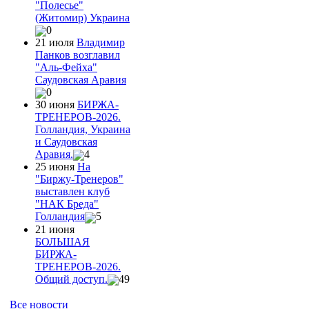
"Полесье"
(Житомир) Украина
0
21 июля
Владимир
Панков возглавил
"Аль-Фейха"
Саудовская Аравия
0
30 июня
БИРЖА-
ТРЕНЕРОВ-2026.
Голландия, Украина
и Саудовская
Аравия.
4
25 июня
На
"Биржу-Тренеров"
выставлен клуб
"НАК Бреда"
Голландия
5
21 июня
БОЛЬШАЯ
БИРЖА-
ТРЕНЕРОВ-2026.
Общий доступ.
49
Все новости