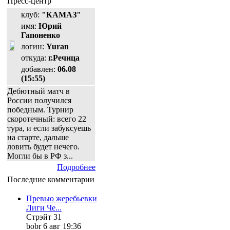
Пресс-центр
клуб:
"КАМАЗ"
имя:
Юрий
Гапоненко
логин:
Yuran
откуда:
г.Речица
добавлен:
06.08
(15:55)
Дебютный матч в
России получился
победным. Турнир
скоротечный: всего 22
тура, и если забуксуешь
на старте, дальше
ловить будет нечего.
Могли бы в РФ з...
Подробнее
Последние комментарии
Превью жеребьевки
Лиги Че...
Стрэйт 31
bobr 6 авг 19:36