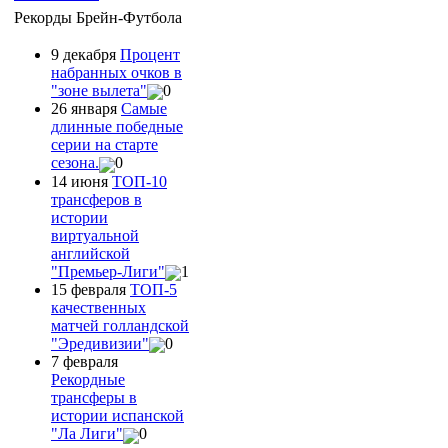
Рекорды Брейн-Футбола
9 декабря
Процент
набранных очков в
"зоне вылета"
0
26 января
Самые
длинные победные
серии на старте
сезона.
0
14 июня
ТОП-10
трансферов в
истории
виртуальной
английской
"Премьер-Лиги"
1
15 февраля
ТОП-5
качественных
матчей голландской
"Эредивизии"
0
7 февраля
Рекордные
трансферы в
истории испанской
"Ла Лиги"
0