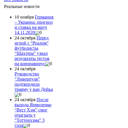
Реальные новости
10 ноября
Германия
– Украина: прогноз
и ставка на матч
14.11.2020
0
24 октября
Перед
игрой с “Реалом”
футболисты
“Шахтера” узнал
результаты тестов
на коронавирус
0
24 октября
Руководство
“Ливерпуля”
подтвердило
травму у ван Дейка
0
24 октября
После
выхода Ярмоленко
“Вест Хэм” смог
отыграть у
“Тоттенхэма” 3
гола
0