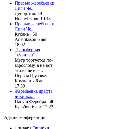
Превью жеребьевки
Лиги Че...
Депортиво 49
Hoanvi 6 авг 19:18
Превью жеребьевки
Лиги Че...
Кубань - 50
AnEriksson 6 авг
18:02
Трансферная
"курилка"
Мэтр торгуется по-
взрослому, а не вот
это ваше всё...
Первая Грузовая
Компания 6 авг
17:39
Жеребьевка драфта
новичко...
Пасуш Ферейра - 40
Бульбон 6 авг 17:22
Админ-конференция
1 января
Ошибки,