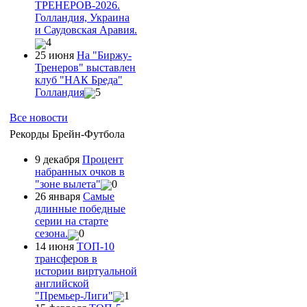
ТРЕНЕРОВ-2026.
Голландия, Украина
и Саудовская Аравия.
4
25 июня
На "Биржу-
Тренеров" выставлен
клуб "НАК Бреда"
Голландия
5
Все новости
Рекорды Брейн-Футбола
9 декабря
Процент
набранных очков в
"зоне вылета"
0
26 января
Самые
длинные победные
серии на старте
сезона.
0
14 июня
ТОП-10
трансферов в
истории виртуальной
английской
"Премьер-Лиги"
1