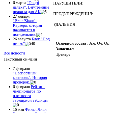
6 марта
"Глядзi
НАРУШИТЕЛИ:
далёка". Внутренние
правила для АК
5
ПРЕДУПРЕЖДЕНИЯ:
27 января
"ВrainfSkaut".
УДАЛЕНИЯ:
Карьера, которая
начинается в
понедельник.
4
26 августа
Блог "Под
Основной состав:
Зам.
Оч.
Оц.
пивко"
540
Запасные:
Все новости
Тренер:
Текстовый он-лайн
7 февраля
"Паспортный
контроль". История
проверок.
0
6 февраля
Рейтинг
чемпионатов по
плотности
турнирной таблицы
0
16 мая
Финал Лиги