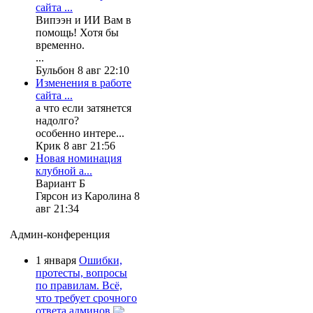
сайта ...
Випээн и ИИ Вам в
помощь! Хотя бы
временно.
...
Бульбон 8 авг 22:10
Изменения в работе
сайта ...
а что если затянется
надолго?
особенно интере...
Крик 8 авг 21:56
Новая номинация
клубной а...
Вариант Б
Гярсон из Каролина 8
авг 21:34
Админ-конференция
1 января
Ошибки,
протесты, вопросы
по правилам. Всё,
что требует срочного
ответа админов.