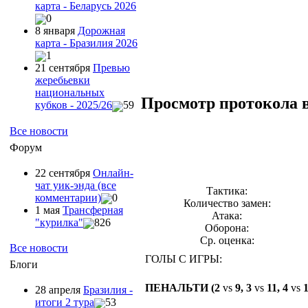
карта - Беларусь 2026
0
8 января
Дорожная
карта - Бразилия 2026
1
21 сентября
Превью
жеребьевки
национальных
Просмотр протокола 
кубков - 2025/26
59
Все новости
Форум
22 сентября
Онлайн-
чат уик-энда (все
Тактика:
комментарии)
0
Количество замен:
1 мая
Трансферная
Атака:
"курилка"
826
Оборона:
Ср. оценка:
Все новости
ГОЛЫ С ИГРЫ:
Блоги
ПЕНАЛЬТИ (2
vs
9, 3
vs
11, 4
vs
1
28 апреля
Бразилия -
итоги 2 тура
53