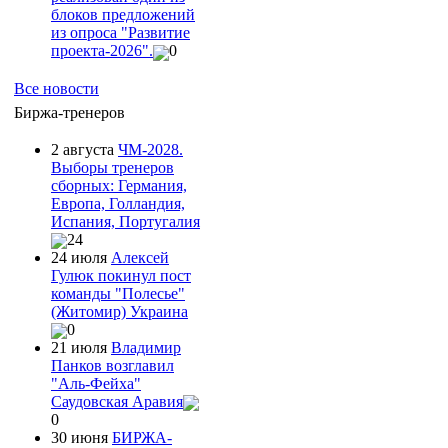
блоков предложений
из опроса "Развитие
проекта-2026".
0
Все новости
Биржа-тренеров
2 августа
ЧМ-2028.
Выборы тренеров
сборных: Германия,
Европа, Голландия,
Испания, Португалия
24
24 июля
Алексей
Гулюк покинул пост
команды "Полесье"
(Житомир) Украина
0
21 июля
Владимир
Панков возглавил
"Аль-Фейха"
Саудовская Аравия
0
30 июня
БИРЖА-