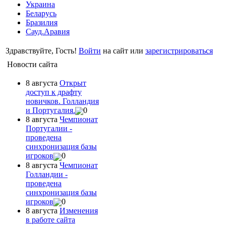
Украина
Беларусь
Бразилия
Сауд.Аравия
Здравствуйте, Гость!
Войти
на сайт или
зарегистрироваться
Новости сайта
8 августа
Открыт
доступ к драфту
новичков. Голландия
и Португалия.
0
8 августа
Чемпионат
Португалии -
проведена
синхронизация базы
игроков
0
8 августа
Чемпионат
Голландии -
проведена
синхронизация базы
игроков
0
8 августа
Изменения
в работе сайта