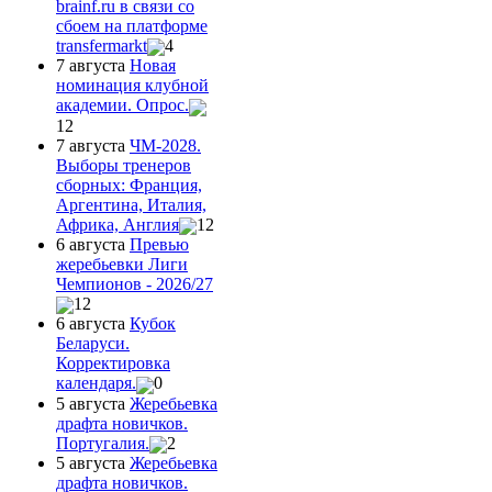
brainf.ru в связи со
сбоем на платформе
transfermarkt
4
7 августа
Новая
номинация клубной
академии. Опрос.
12
7 августа
ЧМ-2028.
Выборы тренеров
сборных: Франция,
Аргентина, Италия,
Африка, Англия
12
6 августа
Превью
жеребьевки Лиги
Чемпионов - 2026/27
12
6 августа
Кубок
Беларуси.
Корректировка
календаря.
0
5 августа
Жеребьевка
драфта новичков.
Португалия.
2
5 августа
Жеребьевка
драфта новичков.