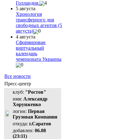
Голландия.
4
5 августа
Хронология
трансферного дня
свободных агентов (5
августа)
0
4 августа
Сформирован
виртуальный
календарь
чемпионата Украины
0
Все новости
Пресс-центр
клуб:
"Ростов"
имя:
Александр
Хорунженко
логин:
Первая
Грузовая Компания
откуда:
г.Саратов
добавлен:
06.08
(23:11)