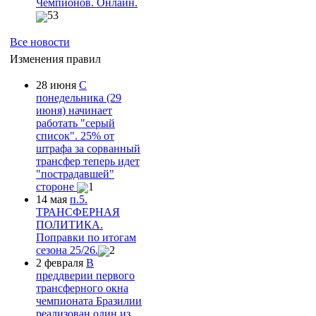
Чемпионов. Онлайн.
53
Все новости
Изменения правил
28 июня
С
понедельника (29
июня) начинает
работать "серый
список". 25% от
штрафа за сорванный
трансфер теперь идет
"пострадавшей"
стороне
1
14 мая
п.5.
ТРАНСФЕРНАЯ
ПОЛИТИКА.
Поправки по итогам
сезона 25/26.
2
2 февраля
В
преддверии первого
трансферного окна
чемпионата Бразилии
реализован один из