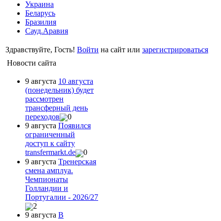
Украина
Беларусь
Бразилия
Сауд.Аравия
Здравствуйте, Гость!
Войти
на сайт или
зарегистрироваться
Новости сайта
9 августа
10 августа
(понедельник) будет
рассмотрен
трансферный день
переходов
0
9 августа
Появился
ограниченный
доступ к сайту
transfermarkt.de
0
9 августа
Тренерская
смена амплуа.
Чемпионаты
Голландии и
Португалии - 2026/27
2
9 августа
В