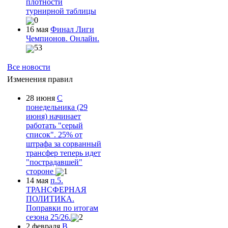
плотности
турнирной таблицы
0
16 мая
Финал Лиги
Чемпионов. Онлайн.
53
Все новости
Изменения правил
28 июня
С
понедельника (29
июня) начинает
работать "серый
список". 25% от
штрафа за сорванный
трансфер теперь идет
"пострадавшей"
стороне
1
14 мая
п.5.
ТРАНСФЕРНАЯ
ПОЛИТИКА.
Поправки по итогам
сезона 25/26.
2
2 февраля
В