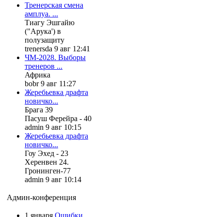
Тренерская смена
амплуа. ...
Тиагу Эшгайю
("Арука') в
полузащиту
trenersda 9 авг 12:41
ЧМ-2028. Выборы
тренеров ...
Африка
bobr 9 авг 11:27
Жеребьевка драфта
новичко...
Брага 39
Пасуш Ферейра - 40
admin 9 авг 10:15
Жеребьевка драфта
новичко...
Гоу Эхед - 23
Херенвен 24.
Гронинген-77
admin 9 авг 10:14
Админ-конференция
1 января
Ошибки,