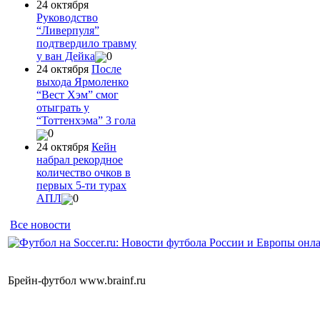
24 октября
Руководство
“Ливерпуля”
подтвердило травму
у ван Дейка
0
24 октября
После
выхода Ярмоленко
“Вест Хэм” смог
отыграть у
“Тоттенхэма” 3 гола
0
24 октября
Кейн
набрал рекордное
количество очков в
первых 5-ти турах
АПЛ
0
Все новости
Брейн-футбол www.brainf.ru