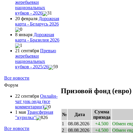
жеребьевки
национальных
кубков - 2026
31
20 февраля
Дорожная
карта - Беларусь 2026
0
8 января
Дорожная
карта - Бразилия 2026
1
21 сентября
Превью
жеребьевки
национальных
кубков - 2025/26
59
Все новости
Форум
Призовой фонд (евро)
22 сентября
Онлайн-
чат уик-энда (все
комментарии)
0
Сумма
1 мая
Трансферная
№
Дата
прихода
"курилка"
826
1
08.08.2026
+4.500
Обмен ев
Все новости
2
08.08.2026
+4.500
Обмен ев