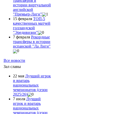
трансферов в
истории виртуальной
английской
"Премьер-Лиги"
1
15 февраля
ТОП-5
качественных матчей
голландской
"Эредивизии"
0
7 февраля
Рекордные
трансферы в истории
испанской "Ла Лиги"
0
Все новости
Зал славы
22 мая
Лучший игрок
и вратарь
национальных
чемпионатов (сезон
2025/26)
0
7 июля
Лучший
игрок и вратарь
национальных
чемпионатов (сезон