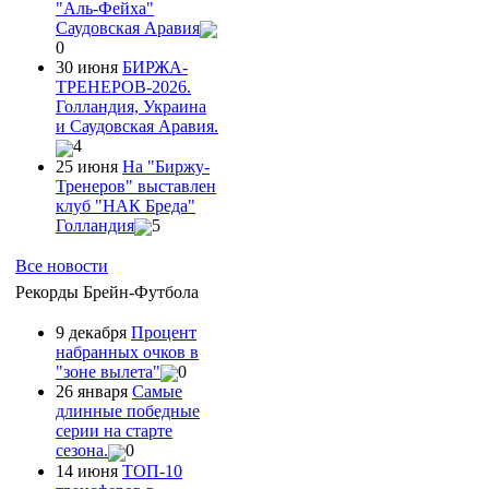
"Аль-Фейха"
Саудовская Аравия
0
30 июня
БИРЖА-
ТРЕНЕРОВ-2026.
Голландия, Украина
и Саудовская Аравия.
4
25 июня
На "Биржу-
Тренеров" выставлен
клуб "НАК Бреда"
Голландия
5
Все новости
Рекорды Брейн-Футбола
9 декабря
Процент
набранных очков в
"зоне вылета"
0
26 января
Самые
длинные победные
серии на старте
сезона.
0
14 июня
ТОП-10