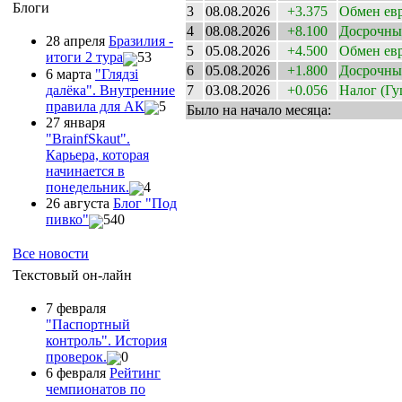
Блоги
3
08.08.2026
+3.375
Обмен ев
4
08.08.2026
+8.100
Досрочны
28 апреля
Бразилия -
5
05.08.2026
+4.500
Обмен ев
итоги 2 тура
53
6
05.08.2026
+1.800
Досрочны
6 марта
"Глядзi
далёка". Внутренние
7
03.08.2026
+0.056
Налог
(Гу
правила для АК
5
Было на начало месяца:
27 января
"ВrainfSkaut".
Карьера, которая
начинается в
понедельник.
4
26 августа
Блог "Под
пивко"
540
Все новости
Текстовый он-лайн
7 февраля
"Паспортный
контроль". История
проверок.
0
6 февраля
Рейтинг
чемпионатов по