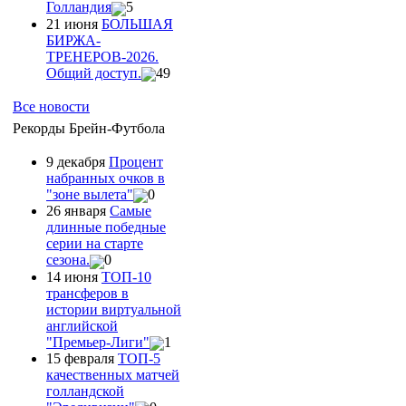
Голландия
5
21 июня
БОЛЬШАЯ
БИРЖА-
ТРЕНЕРОВ-2026.
Общий доступ.
49
Все новости
Рекорды Брейн-Футбола
9 декабря
Процент
набранных очков в
"зоне вылета"
0
26 января
Самые
длинные победные
серии на старте
сезона.
0
14 июня
ТОП-10
трансферов в
истории виртуальной
английской
"Премьер-Лиги"
1
15 февраля
ТОП-5
качественных матчей
голландской