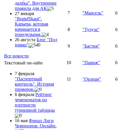
далёка". Внутренние
правила для АК
5
7
"Марсель"
6
27 января
"ВrainfSkaut".
Карьера, которая
начинается в
8
"Тулуза"
6
понедельник.
4
26 августа
Блог "Под
пивко"
540
9
"Бастия"
6
Все новости
10
"Париж"
6
Текстовый он-лайн
7 февраля
"Паспортный
11
"Орлеан"
6
контроль". История
проверок.
0
6 февраля
Рейтинг
чемпионатов по
плотности
турнирной таблицы
0
16 мая
Финал Лиги
Чемпионов. Онлайн.