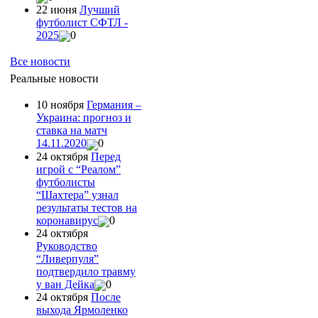
22 июня
Лучший
футболист СФТЛ -
2025
0
Все новости
Реальные новости
10 ноября
Германия –
Украина: прогноз и
ставка на матч
14.11.2020
0
24 октября
Перед
игрой с “Реалом”
футболисты
“Шахтера” узнал
результаты тестов на
коронавирус
0
24 октября
Руководство
“Ливерпуля”
подтвердило травму
у ван Дейка
0
24 октября
После
выхода Ярмоленко