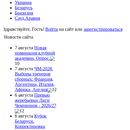
Украина
Беларусь
Бразилия
Сауд.Аравия
Здравствуйте, Гость!
Войти
на сайт или
зарегистрироваться
Новости сайта
7 августа
Новая
номинация клубной
академии. Опрос.
10
7 августа
ЧМ-2028.
Выборы тренеров
сборных: Франция,
Аргентина, Италия,
Африка, Англия
12
6 августа
Превью
жеребьевки Лиги
Чемпионов - 2026/27
12
6 августа
Кубок
Беларуси.
Корректировка