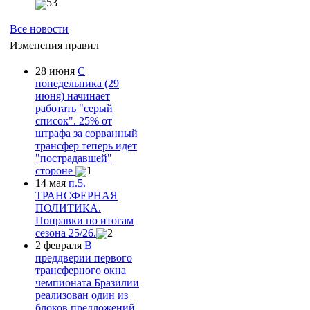
53
Все новости
Изменения правил
28 июня
С
понедельника (29
июня) начинает
работать "серый
список". 25% от
штрафа за сорванный
трансфер теперь идет
"пострадавшей"
стороне
1
14 мая
п.5.
ТРАНСФЕРНАЯ
ПОЛИТИКА.
Поправки по итогам
сезона 25/26.
2
2 февраля
В
преддверии первого
трансферного окна
чемпионата Бразилии
реализован один из
блоков предложений