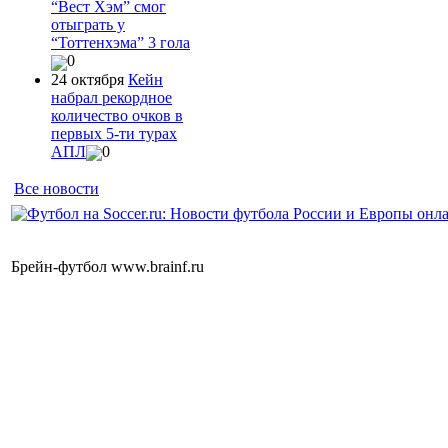
“Вест Хэм” смог
отыграть у
“Тоттенхэма” 3 гола
0
24 октября
Кейн
набрал рекордное
количество очков в
первых 5-ти турах
АПЛ
0
Все новости
Брейн-футбол www.brainf.ru