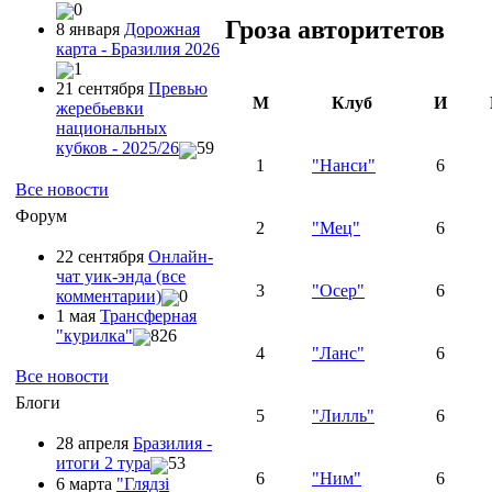
0
Гроза авторитетов
8 января
Дорожная
карта - Бразилия 2026
1
21 сентября
Превью
М
Клуб
И
жеребьевки
национальных
кубков - 2025/26
59
1
"Нанси"
6
Все новости
Форум
2
"Мец"
6
22 сентября
Онлайн-
чат уик-энда (все
3
"Осер"
6
комментарии)
0
1 мая
Трансферная
"курилка"
826
4
"Ланс"
6
Все новости
Блоги
5
"Лилль"
6
28 апреля
Бразилия -
итоги 2 тура
53
6
"Ним"
6
6 марта
"Глядзi