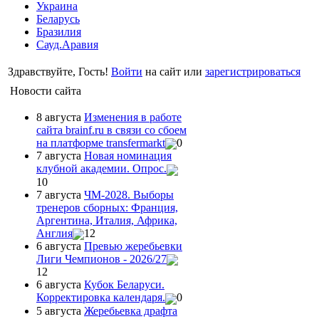
Украина
Беларусь
Бразилия
Сауд.Аравия
Здравствуйте, Гость!
Войти
на сайт или
зарегистрироваться
Новости сайта
8 августа
Изменения в работе
сайта brainf.ru в связи со сбоем
на платформе transfermarkt
0
7 августа
Новая номинация
клубной академии. Опрос.
10
7 августа
ЧМ-2028. Выборы
тренеров сборных: Франция,
Аргентина, Италия, Африка,
Англия
12
6 августа
Превью жеребьевки
Лиги Чемпионов - 2026/27
12
6 августа
Кубок Беларуси.
Корректировка календаря.
0
5 августа
Жеребьевка драфта