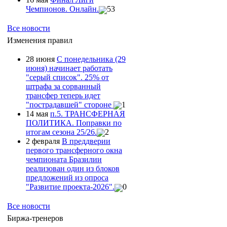
Чемпионов. Онлайн.
53
Все новости
Изменения правил
28 июня
С понедельника (29
июня) начинает работать
"серый список". 25% от
штрафа за сорванный
трансфер теперь идет
"пострадавшей" стороне
1
14 мая
п.5. ТРАНСФЕРНАЯ
ПОЛИТИКА. Поправки по
итогам сезона 25/26.
2
2 февраля
В преддверии
первого трансферного окна
чемпионата Бразилии
реализован один из блоков
предложений из опроса
"Развитие проекта-2026".
0
Все новости
Биржа-тренеров