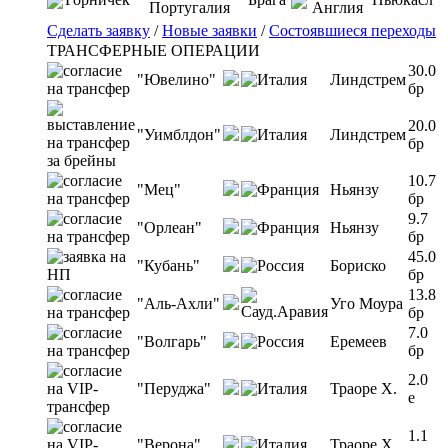
Сделать заявку
/
Новые заявки
/
Состоявшиеся переходы
ТРАНСФЕРНЫЕ ОПЕРАЦИИ
30.0
"Ювелино"
Линдстрем
бр
20.0
"Уимблдон"
Линдстрем
бр
10.7
"Мец"
Ньянзу
бр
9.7
"Орлеан"
Ньянзу
бр
45.0
"Кубань"
Бориско
бр
13.8
"Аль-Ахли"
Уго Моура
бр
7.0
"Волгарь"
Еремеев
бр
2.0
"Перуджа"
Траоре Х.
e
1.1
"Верона"
Траоре Х.