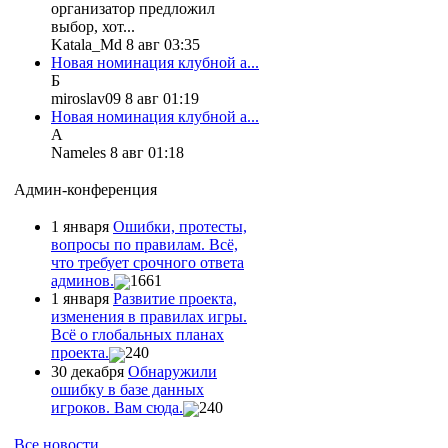
организатор предложил
выбор, хот...
Katala_Md 8 авг 03:35
Новая номинация клубной а...
Б
miroslav09 8 авг 01:19
Новая номинация клубной а...
А
Nameles 8 авг 01:18
Админ-конференция
1 января
Ошибки, протесты,
вопросы по правилам. Всё,
что требует срочного ответа
админов.
1661
1 января
Развитие проекта,
изменения в правилах игры.
Всё о глобальных планах
проекта.
240
30 декабря
Обнаружили
ошибку в базе данных
игроков. Вам сюда.
240
Все новости