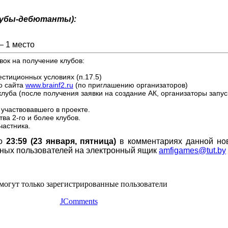
лубы-дебютанты):
:
– 1 место
ок на получение клубов:
естиционных условиях (п.17.5)
го сайта
www.brainf2.ru
(по приглашению организаторов)
клуба (после получения заявки на создание АК, организаторы запу
 участвовавшего в проекте.
ва 2-го и более клубов.
частника.
до
23:59 (23 января, пятница)
в комментариях данной нов
нных пользователей на электронный ящик
amfigames@tut.by
могут только зарегистрированные пользователи
JComments