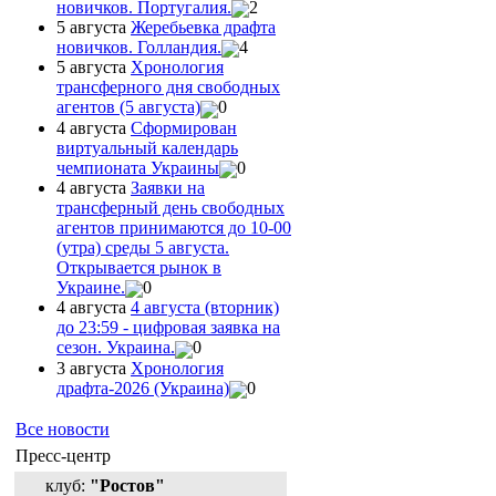
новичков. Португалия.
2
5 августа
Жеребьевка драфта
новичков. Голландия.
4
5 августа
Хронология
трансферного дня свободных
агентов (5 августа)
0
4 августа
Сформирован
виртуальный календарь
чемпионата Украины
0
4 августа
Заявки на
трансферный день свободных
агентов принимаются до 10-00
(утра) среды 5 августа.
Открывается рынок в
Украине.
0
4 августа
4 августа (вторник)
до 23:59 - цифровая заявка на
сезон. Украина.
0
3 августа
Хронология
драфта-2026 (Украина)
0
Все новости
Пресс-центр
клуб:
"Ростов"