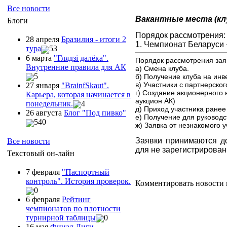
Все новости
Вакантные места (к
Блоги
Порядок рассмотрения
28 апреля
Бразилия - итоги 2
1. Чемпионат Беларуси 
тура
53
6 марта
"Глядзi далёка".
Порядок рассмотрения заяв
Внутренние правила для АК
а) Смена клуба.
5
б) Получение клуба на инв
в) Участники с партнерско
27 января
"ВrainfSkaut".
г) Создание акционерного 
Карьера, которая начинается в
аукцион АК)
понедельник.
4
д) Приход участника ранее
26 августа
Блог "Под пивко"
е) Получение для руководст
540
ж) Заявка от незнакомого у
Заявки принимаются 
Все новости
для не зарегистрирова
Текстовый он-лайн
7 февраля
"Паспортный
контроль". История проверок.
Комментировать новости 
0
6 февраля
Рейтинг
чемпионатов по плотности
турнирной таблицы
0
16 мая
Финал Лиги