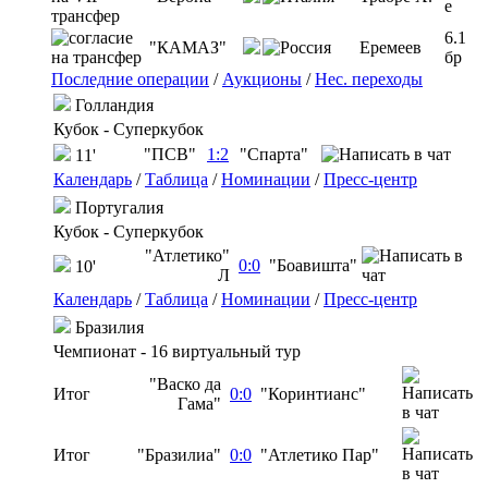
e
6.1
"КАМАЗ"
Еремеев
бр
Последние операции
/
Аукционы
/
Нес. переходы
Голландия
Кубок - Суперкубок
"ПСВ"
1:2
"Спарта"
11'
Календарь
/
Таблица
/
Номинации
/
Пресс-центр
Португалия
Кубок - Суперкубок
"Атлетико"
0:0
"Боавишта"
10'
Л
Календарь
/
Таблица
/
Номинации
/
Пресс-центр
Бразилия
Чемпионат - 16 виртуальный тур
"Васко да
Итог
0:0
"Коринтианс"
Гама"
Итог
"Бразилиа"
0:0
"Атлетико Пар"