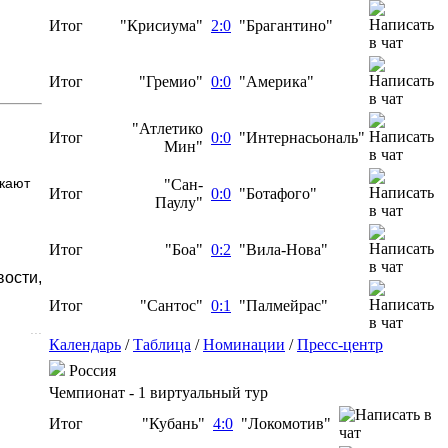
Итог
"Крисиума"
2:0
"Брагантино"
Итог
"Гремио"
0:0
"Америка"
"Атлетико
Итог
0:0
"Интернасьональ"
Мин"
скают
"Сан-
Итог
0:0
"Ботафого"
Паулу"
Итог
"Боа"
0:2
"Вила-Нова"
ости,
Итог
"Сантос"
0:1
"Палмейрас"
...
Календарь
/
Таблица
/
Номинации
/
Пресс-центр
Россия
Чемпионат - 1 виртуальный тур
Итог
"Кубань"
4:0
"Локомотив"