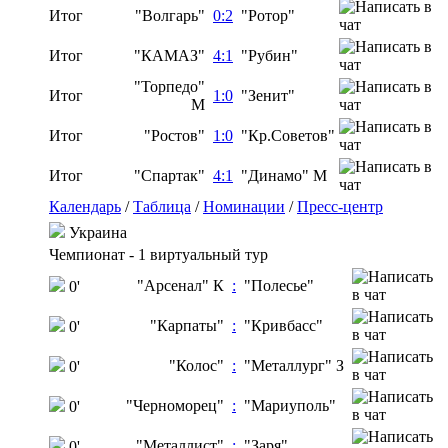
Итог
"Волгарь"
0:2
"Ротор"
Итог
"КАМАЗ"
4:1
"Рубин"
"Торпедо"
Итог
1:0
"Зенит"
М
Итог
"Ростов"
1:0
"Кр.Советов"
Итог
"Спартак"
4:1
"Динамо" М
Календарь
/
Таблица
/
Номинации
/
Пресс-центр
Украина
Чемпионат - 1 виртуальный тур
"Арсенал" К
:
"Полесье"
0'
"Карпаты"
:
"Кривбасс"
0'
"Колос"
:
"Металлург" З
0'
"Черноморец"
:
"Мариуполь"
0'
"Металлист"
:
"Заря"
0'