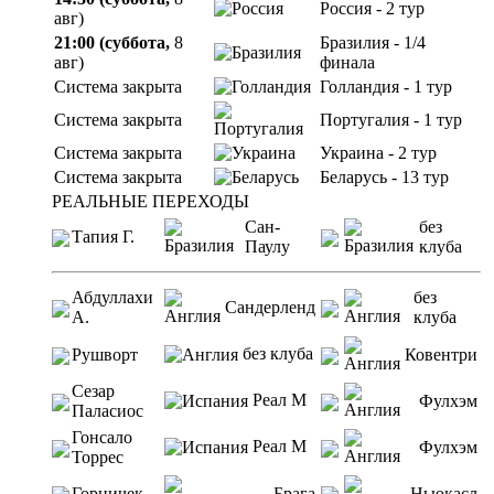
Россия - 2 тур
авг)
21:00 (суббота,
8
Бразилия - 1/4
авг)
финала
Система закрыта
Голландия - 1 тур
Система закрыта
Португалия - 1 тур
Система закрыта
Украина - 2 тур
Система закрыта
Беларусь - 13 тур
РЕАЛЬНЫЕ ПЕРЕХОДЫ
Сан-
без
Тапия Г.
Паулу
клуба
Абдуллахи
без
Сандерленд
А.
клуба
без клуба
Рушворт
Ковентри
Сезар
Реал М
Фулхэм
Паласиос
Гонсало
Реал М
Фулхэм
Торрес
Горничек
Брага
Ньюкасл