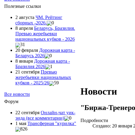
Полезные ссылки
2 августа
ЧМ. Рейтинг
сборных -2026.
0
8 апреля
Беларусь, Бразилия.
Превью жеребьевки
национальных кубков - 2026
31
20 февраля
Дорожная карта -
Беларусь 2026
0
8 января
Дорожная карта -
Бразилия 2026
1
21 сентября
Превью
жеребьевки национальных
кубков - 2025/26
59
Новости
Все новости
Форум
"Биржа-Тренеро
22 сентября
Онлайн-чат уик-
энда (все комментарии)
0
Подробности
1 мая
Трансферная "курилка"
Создано: 20 января 
826