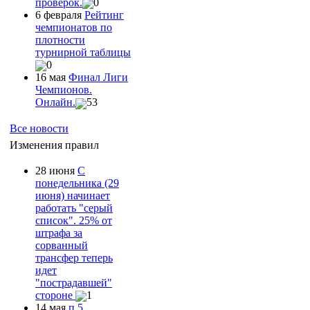
проверок.
0
6 февраля
Рейтинг
чемпионатов по
плотности
турнирной таблицы
0
16 мая
Финал Лиги
Чемпионов.
Онлайн.
53
Все новости
Изменения правил
28 июня
С
понедельника (29
июня) начинает
работать "серый
список". 25% от
штрафа за
сорванный
трансфер теперь
идет
"пострадавшей"
стороне
1
14 мая
п.5.