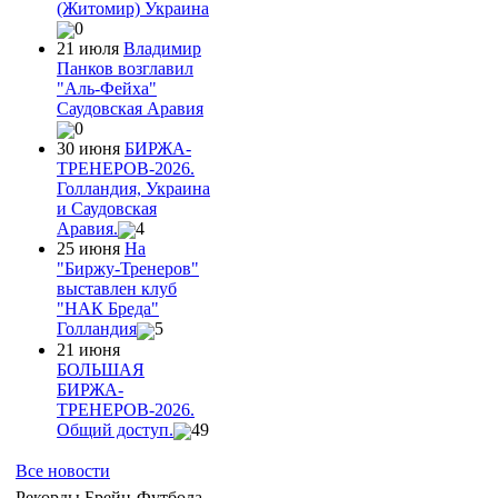
(Житомир) Украина
0
21 июля
Владимир
Панков возглавил
"Аль-Фейха"
Саудовская Аравия
0
30 июня
БИРЖА-
ТРЕНЕРОВ-2026.
Голландия, Украина
и Саудовская
Аравия.
4
25 июня
На
"Биржу-Тренеров"
выставлен клуб
"НАК Бреда"
Голландия
5
21 июня
БОЛЬШАЯ
БИРЖА-
ТРЕНЕРОВ-2026.
Общий доступ.
49
Все новости
Рекорды Брейн-Футбола