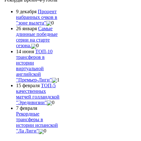
9 декабря
Процент
набранных очков в
"зоне вылета"
0
26 января
Самые
длинные победные
серии на старте
сезона.
0
14 июня
ТОП-10
трансферов в
истории
виртуальной
английской
"Премьер-Лиги"
1
15 февраля
ТОП-5
качественных
матчей голландской
"Эредивизии"
0
7 февраля
Рекордные
трансферы в
истории испанской
"Ла Лиги"
0