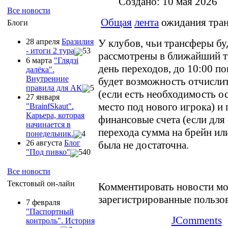
Создано: 10 мая 2026
Все новости
Общая
лента
ожидания тра
Блоги
У клубов, чьи трансферы бу
28 апреля
Бразилия
- итоги 2 тура
53
рассмотрены в ближайший 
6 марта
"Глядзi
день переходов, до 10:00 п
далёка".
Внутренние
будет возможность отчисли
правила для АК
5
(если есть необходимость о
27 января
место под нового игрока) и
"ВrainfSkaut".
Карьера, которая
финансовые счета (если для
начинается в
перехода сумма на брейн ил
понедельник.
4
26 августа
Блог
была не достаточна.
"Под пивко"
540
Все новости
Текстовый он-лайн
Комментировать новости мо
зарегистрированные пользо
7 февраля
"Паспортный
JComments
контроль". История