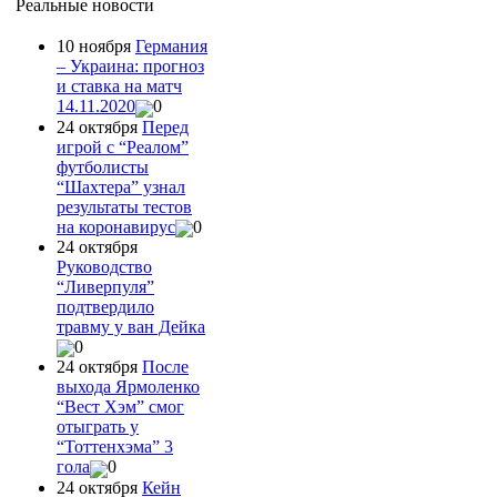
Реальные новости
10 ноября
Германия
– Украина: прогноз
и ставка на матч
14.11.2020
0
24 октября
Перед
игрой с “Реалом”
футболисты
“Шахтера” узнал
результаты тестов
на коронавирус
0
24 октября
Руководство
“Ливерпуля”
подтвердило
травму у ван Дейка
0
24 октября
После
выхода Ярмоленко
“Вест Хэм” смог
отыграть у
“Тоттенхэма” 3
гола
0
24 октября
Кейн