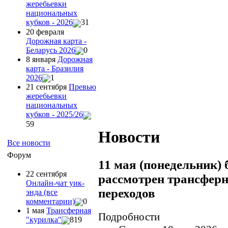
жеребьевки
национальных
кубков - 2026
31
20 февраля
Дорожная карта -
Беларусь 2026
0
8 января
Дорожная
карта - Бразилия
2026
1
21 сентября
Превью
жеребьевки
национальных
кубков - 2025/26
59
Новости
Все новости
Форум
11 мая (понедельник) 
22 сентября
рассмотрен трансфер
Онлайн-чат уик-
переходов
энда (все
комментарии)
0
1 мая
Трансферная
Подробности
"курилка"
819