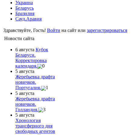
Украина
Беларусь
Бразилия
Сауд.Аравия
Здравствуйте, Гость!
Войти
на сайт или
зарегистрироваться
Новости сайта
6 августа
Кубок
Беларуси.
Корректировка
календаря.
0
5 августа
Жеребьевка драфта
новичков.
Португалия.
1
5 августа
Жеребьевка драфта
новичков.
Голландия.
3
5 августа
Хронология
трансферного дня
свободных агентов