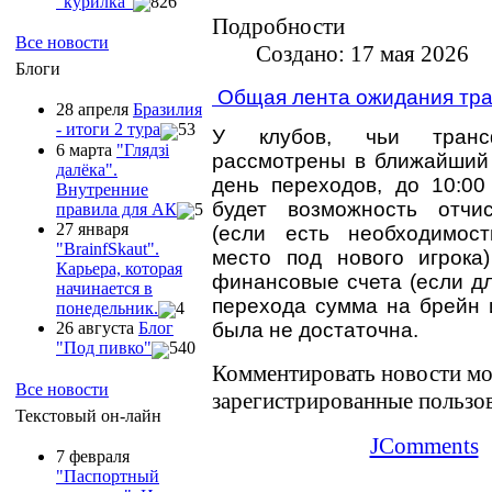
"курилка"
826
Подробности
Все новости
Создано: 17 мая 2026
Блоги
Общая лента ожидания тр
28 апреля
Бразилия
- итоги 2 тура
53
У клубов, чьи транс
6 марта
"Глядзi
рассмотрены в ближайший
далёка".
день переходов, до 10:00
Внутренние
будет возможность отчис
правила для АК
5
27 января
(если есть необходимост
"ВrainfSkaut".
место под нового игрока
Карьера, которая
финансовые счета (если д
начинается в
перехода сумма на брейн 
понедельник.
4
была не достаточна.
26 августа
Блог
"Под пивко"
540
Комментировать новости мо
Все новости
зарегистрированные пользо
Текстовый он-лайн
JComments
7 февраля
"Паспортный