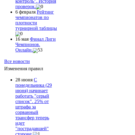
контроль". История
проверок.
0
6 февраля
Рейтинг
чемпионатов по
плотности
турнирной таблицы
0
16 мая
Финал Лиги
Чемпионов.
Онлайн.
53
Все новости
Изменения правил
28 июня
С
понедельника (29
июня) начинает
работать "серый
список". 25% от
штрафа за
сорванный
трансфер теперь
идет
"пострадавшей"
стороне
1