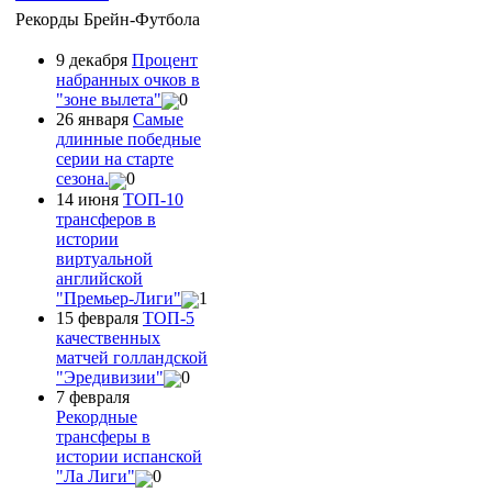
Рекорды Брейн-Футбола
9 декабря
Процент
набранных очков в
"зоне вылета"
0
26 января
Самые
длинные победные
серии на старте
сезона.
0
14 июня
ТОП-10
трансферов в
истории
виртуальной
английской
"Премьер-Лиги"
1
15 февраля
ТОП-5
качественных
матчей голландской
"Эредивизии"
0
7 февраля
Рекордные
трансферы в
истории испанской
"Ла Лиги"
0