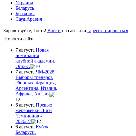
Украина
Беларусь
Бразилия
Сауд.Аравия
Здравствуйте, Гость!
Войти
на сайт или
зарегистрироваться
Новости сайта
7 августа
Новая
номинация
клубной академии.
Опрос.
10
7 августа
ЧМ-2028.
Выборы тренеров
сборных: Франция,
Аргентина, Италия,
Африка, Англия
12
6 августа
Превью
жеребьевки Лиги
Чемпионов -
2026/27
12
6 августа
Кубок
Беларуси.