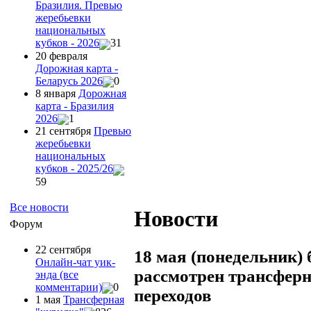
Бразилия. Превью
жеребьевки
национальных
кубков - 2026
31
20 февраля
Дорожная карта -
Беларусь 2026
0
8 января
Дорожная
карта - Бразилия
2026
1
21 сентября
Превью
жеребьевки
национальных
кубков - 2025/26
59
Все новости
Новости
Форум
22 сентября
18 мая (понедельник) 
Онлайн-чат уик-
рассмотрен трансфер
энда (все
комментарии)
0
переходов
1 мая
Трансферная