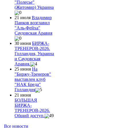
"Полесье"
(Житомир) Украина
0
21 июля
Владимир
Панков возглавил
"Аль-Фейха"
Саудовская Аравия
0
30 июня
БИРЖА-
ТРЕНЕРОВ-2026.
Голландия, Украина
и Саудовская
Аравия.
4
25 июня
На
"Биржу-Тренеров"
выставлен клуб
"НАК Бреда"
Голландия
5
21 июня
БОЛЬШАЯ
БИРЖА-
ТРЕНЕРОВ-2026.
Общий доступ.
49
Все новости