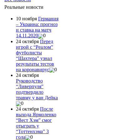
Реальные новости
10 ноября
Германия
– Украина: прогноз
и ставка на матч
14.11.2020
0
24 октября
Перед
игрой с “Реалом”
футболисты
“Шахтера” узнал
результаты тестов
на коронавирус
0
24 октября
Руководство
“Ливерпуля”
подтвердило
травму у ван Дейка
0
24 октября
После
выхода Ярмоленко
“Вест Хэм” смог
отыграть у
“Тоттенхэма” 3
гола
0