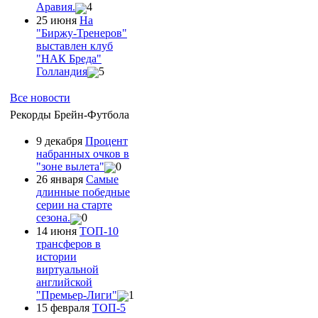
Аравия.
4
25 июня
На
"Биржу-Тренеров"
выставлен клуб
"НАК Бреда"
Голландия
5
Все новости
Рекорды Брейн-Футбола
9 декабря
Процент
набранных очков в
"зоне вылета"
0
26 января
Самые
длинные победные
серии на старте
сезона.
0
14 июня
ТОП-10
трансферов в
истории
виртуальной
английской
"Премьер-Лиги"
1
15 февраля
ТОП-5