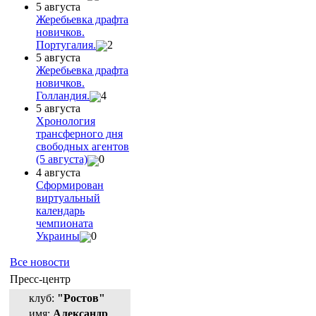
5 августа
Жеребьевка драфта
новичков.
Португалия.
2
5 августа
Жеребьевка драфта
новичков.
Голландия.
4
5 августа
Хронология
трансферного дня
свободных агентов
(5 августа)
0
4 августа
Сформирован
виртуальный
календарь
чемпионата
Украины
0
Все новости
Пресс-центр
клуб:
"Ростов"
имя:
Александр