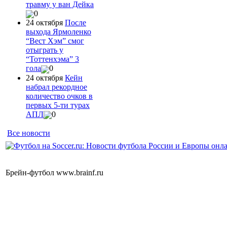
травму у ван Дейка
0
24 октября
После
выхода Ярмоленко
“Вест Хэм” смог
отыграть у
“Тоттенхэма” 3
гола
0
24 октября
Кейн
набрал рекордное
количество очков в
первых 5-ти турах
АПЛ
0
Все новости
Брейн-футбол www.brainf.ru