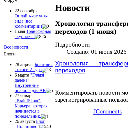
Форум
Новости
22 сентября
Онлайн-чат уик-
энда (все
Хронология трансфер
комментарии)
0
переходов (1 июня)
1 мая
Трансферная
"курилка"
826
Подробности
Все новости
Создано: 01 июня 2026
Блоги
Хронология трансфе
28 апреля
Бразилия
переходов
- итоги 2 тура
53
6 марта
"Глядзi
далёка".
Внутренние
правила для АК
5
Комментировать новости мо
27 января
зарегистрированные пользо
"ВrainfSkaut".
Карьера, которая
JComments
начинается в
понедельник.
4
26 августа
Блог
"Под пивко"
540