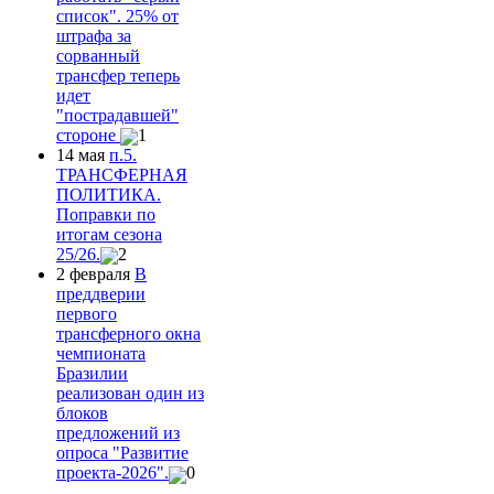
список". 25% от
штрафа за
сорванный
трансфер теперь
идет
"пострадавшей"
стороне
1
14 мая
п.5.
ТРАНСФЕРНАЯ
ПОЛИТИКА.
Поправки по
итогам сезона
25/26.
2
2 февраля
В
преддверии
первого
трансферного окна
чемпионата
Бразилии
реализован один из
блоков
предложений из
опроса "Развитие
проекта-2026".
0