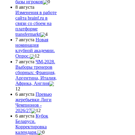
базы игроков
0
8 августа
Изменения в работе
сайта brainf.ru в
связи со сбоем на
платформе
transfermarkt
4
7 августа
Новая
номинация
клубной академии.
Опрос.
12
7 августа
ЧМ-2028.
Выборы тренеров
сборных: Франция,
Аргентина, Италия,
Африка, Англия
12
6 августа
Превью
жеребьевки Лиги
Чемпионов -
2026/27
12
6 августа
Кубок
Беларуси.
Корректировка
календаря.
0