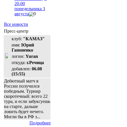
20-00
понедельника 3
августа
0
Все новости
Пресс-центр
клуб:
"КАМАЗ"
имя:
Юрий
Гапоненко
логин:
Yuran
откуда:
г.Речица
добавлен:
06.08
(15:55)
Дебютный матч в
России получился
победным. Турнир
скоротечный: всего 22
тура, и если забуксуешь
на старте, дальше
ловить будет нечего.
Могли бы в РФ з...
Подробнее