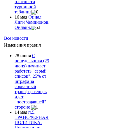
плотности
турнирной
таблицы
0
16 мая
Финал
Лиги Чемпионов.
Онлайн.
53
Все новости
Изменения правил
28 июня
С
понедельника (29
июня) начинает
работать "серый
список". 25% от
штрафа за
сорванный
трансфер теперь
идет
"пострадавшей"
стороне
1
14 мая
п.5.
ТРАНСФЕРНАЯ
ПОЛИТИКА.
Поправки по