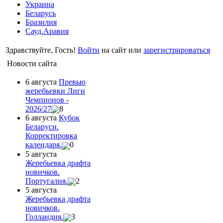
Украина
Беларусь
Бразилия
Сауд.Аравия
Здравствуйте, Гость!
Войти
на сайт или
зарегистрироваться
Новости сайта
6 августа
Превью
жеребьевки Лиги
Чемпионов -
2026/27
8
6 августа
Кубок
Беларуси.
Корректировка
календаря.
0
5 августа
Жеребьевка драфта
новичков.
Португалия.
2
5 августа
Жеребьевка драфта
новичков.
Голландия.
3