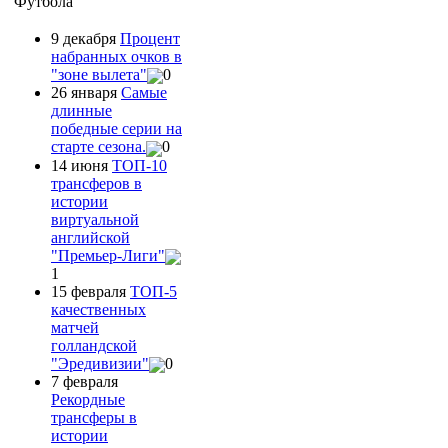
Футбола
9 декабря
Процент
набранных очков в
"зоне вылета"
0
26 января
Самые
длинные
победные серии на
старте сезона.
0
14 июня
ТОП-10
трансферов в
истории
виртуальной
английской
"Премьер-Лиги"
1
15 февраля
ТОП-5
качественных
матчей
голландской
"Эредивизии"
0
7 февраля
Рекордные
трансферы в
истории