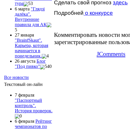
Сделать свой прогноз
здесь
тура
53
6 марта
"Глядзi
Подробней
о конкурсе
далёка".
Внутренние
правила для АК
5
Комментировать новости мог
27 января
"ВrainfSkaut".
зарегистрированные пользов
Карьера, которая
начинается в
JComments
понедельник.
4
26 августа
Блог
"Под пивко"
540
Все новости
Текстовый он-лайн
7 февраля
"Паспортный
контроль".
История проверок.
0
6 февраля
Рейтинг
чемпионатов по