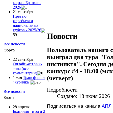
карта - Бразилия
2026
1
21 сентября
Превью
жеребьевки
национальных
кубков - 2025/26
Новости
59
Все новости
Пользователь нашего с
Форум
выиграл два тура "Го
22 сентября
инстинкта". Сегодня д
Онлайн-чат уик-
энда (все
конкурс #4 - 18:00 (мс
комментарии)
0
(четверг)
1 мая
Трансферная
"курилка"
825
Подробности
Все новости
Создано: 18 июня 2026
Блоги
Подписаться на канала
АПЛ
28 апреля
Бразилия - итоги 2