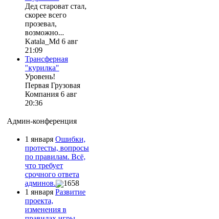
Дед староват стал,
скорее всего
прозевал,
возможно...
Katala_Md 6 авг
21:09
Трансферная
"курилка"
Уровень!
Первая Грузовая
Компания 6 авг
20:36
Админ-конференция
1 января
Ошибки,
протесты, вопросы
по правилам. Всё,
что требует
срочного ответа
админов.
1658
1 января
Развитие
проекта,
изменения в
правилах игры.