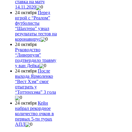
ставка на матч
14.11.2020
0
24 октября
Перед
игрой с “Реалом”
футболисты
“Шахтера” узнал
результаты тестов на
коронавирус
0
24 октября
Руководство
“Ливерпуля”
подтвердило травму
у ван Дейка
0
24 октября
После
выхода Ярмоленко
“Вест Хэм” смог
отыграть у
“Тоттенхэма” 3 гола
0
24 октября
Кейн
набрал рекордное
количество очков в
первых 5-ти турах
АПЛ
0