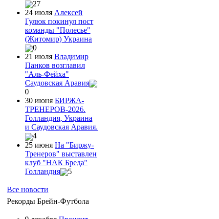
27
24 июля
Алексей
Гулюк покинул пост
команды "Полесье"
(Житомир) Украина
0
21 июля
Владимир
Панков возглавил
"Аль-Фейха"
Саудовская Аравия
0
30 июня
БИРЖА-
ТРЕНЕРОВ-2026.
Голландия, Украина
и Саудовская Аравия.
4
25 июня
На "Биржу-
Тренеров" выставлен
клуб "НАК Бреда"
Голландия
5
Все новости
Рекорды Брейн-Футбола