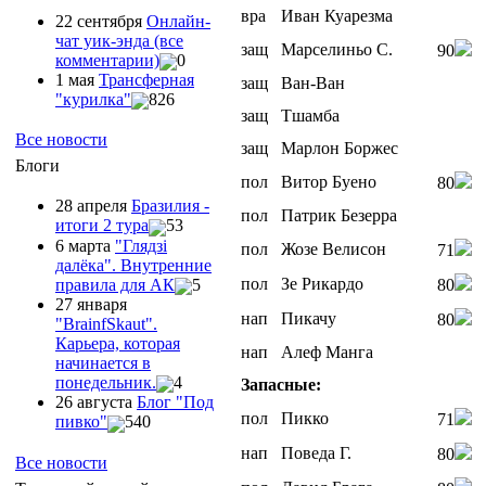
вра
Иван Куарезма
22 сентября
Онлайн-
чат уик-энда (все
защ
Марселиньо С.
90
комментарии)
0
1 мая
Трансферная
защ
Ван-Ван
"курилка"
826
защ
Тшамба
Все новости
защ
Марлон Боржес
Блоги
пол
Витор Буено
80
28 апреля
Бразилия -
пол
Патрик Безерра
итоги 2 тура
53
6 марта
"Глядзi
пол
Жозе Велисон
71
далёка". Внутренние
пол
Зе Рикардо
правила для АК
5
80
27 января
нап
Пикачу
80
"ВrainfSkaut".
Карьера, которая
нап
Алеф Манга
начинается в
понедельник.
4
Запасные:
26 августа
Блог "Под
пол
Пикко
71
пивко"
540
нап
Поведа Г.
80
Все новости