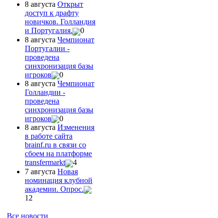
8 августа
Открыт
доступ к драфту
новичков. Голландия
и Португалия.
0
8 августа
Чемпионат
Португалии -
проведена
синхронизация базы
игроков
0
8 августа
Чемпионат
Голландии -
проведена
синхронизация базы
игроков
0
8 августа
Изменения
в работе сайта
brainf.ru в связи со
сбоем на платформе
transfermarkt
4
7 августа
Новая
номинация клубной
академии. Опрос.
12
Все новости