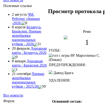
Все новости
Полезные ссылки
Просмотр протокола 
2 августа
ЧМ.
Рейтинг сборных
-2026.
0
8 апреля
Беларусь,
Бразилия. Превью
Ремо
жеребьевки
национальных
1
кубков - 2026
31
20 февраля
Дорожная
ГОЛЫ:
карта - Беларусь 2026
89' Марселиньо С.
0
(Пикко)
8 января
Дорожная
ПРЕДУПРЕЖДЕНИЯ:
карта - Бразилия 2026
1
Давид Брага
21 сентября
Превью
жеребьевки
УДАЛЕНИЯ:
национальных
кубков - 2025/26
59
Все новости
Форум
Основной состав: