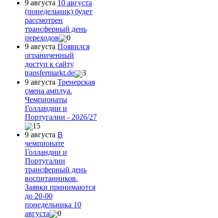
9 августа
10 августа
(понедельник) будет
рассмотрен
трансферный день
переходов
0
9 августа
Появился
ограниченный
доступ к сайту
transfermarkt.de
3
9 августа
Тренерская
смена амплуа.
Чемпионаты
Голландии и
Португалии - 2026/27
15
9 августа
В
чемпионате
Голландии и
Португалии
трансферный день
воспитанников.
Заявки принимаются
до 20-00
понедельника 10
августа
0