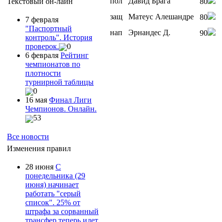
пол
Давид Брага
Текстовый он-лайн
80
защ
Матеус Алешандре
80
7 февраля
"Паспортный
нап
Эрнандес Д.
90
контроль". История
проверок.
0
6 февраля
Рейтинг
чемпионатов по
плотности
турнирной таблицы
0
16 мая
Финал Лиги
Чемпионов. Онлайн.
53
Все новости
Изменения правил
28 июня
С
понедельника (29
июня) начинает
работать "серый
список". 25% от
штрафа за сорванный
трансфер теперь идет