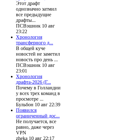
Этот драфт
однозначно затмил
все предыдущие
драфты...
ПСВэшник 10 авг
23:22
Хронология
трансферного д...
В общей куче
новостей не заметил
новость про день ...
ПСВэшник 10 авг
23:01
Хронология
драфта-2026 (Г...
Почему в Голландии
у всех трех команд в
просмотре ...
Бульбон 10 авг 22:39
Появился
ограниченный дос...
Не получается, все
равно, даже через
VPN
zheka 10 авг 22:17