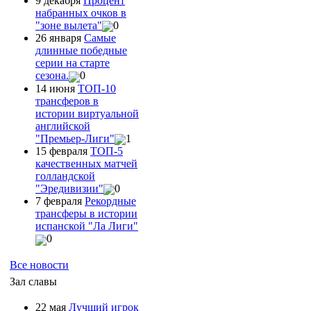
9 декабря
Процент
набранных очков в
"зоне вылета"
0
26 января
Самые
длинные победные
серии на старте
сезона.
0
14 июня
ТОП-10
трансферов в
истории виртуальной
английской
"Премьер-Лиги"
1
15 февраля
ТОП-5
качественных матчей
голландской
"Эредивизии"
0
7 февраля
Рекордные
трансферы в истории
испанской "Ла Лиги"
0
Все новости
Зал славы
22 мая
Лучший игрок