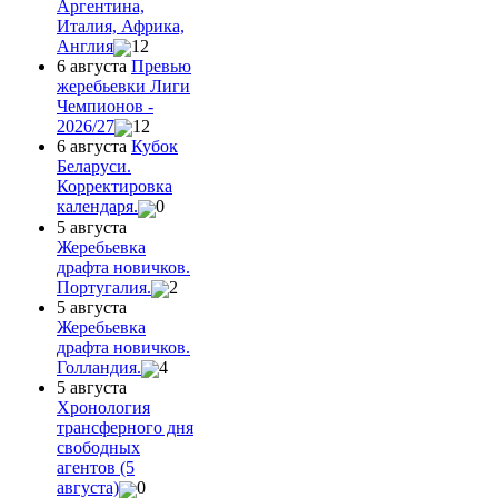
Аргентина,
Италия, Африка,
Англия
12
6 августа
Превью
жеребьевки Лиги
Чемпионов -
2026/27
12
6 августа
Кубок
Беларуси.
Корректировка
календаря.
0
5 августа
Жеребьевка
драфта новичков.
Португалия.
2
5 августа
Жеребьевка
драфта новичков.
Голландия.
4
5 августа
Хронология
трансферного дня
свободных
агентов (5
августа)
0