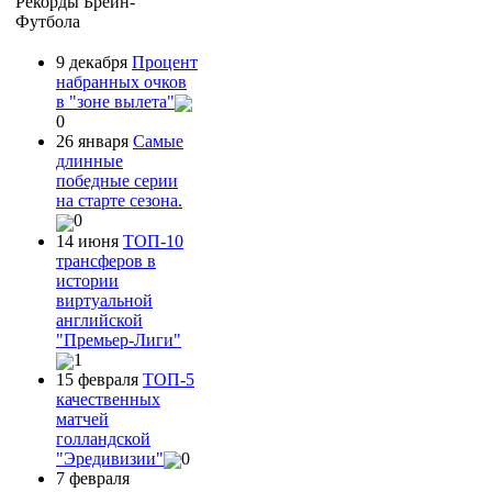
Рекорды Брейн-
Футбола
9 декабря
Процент
набранных очков
в "зоне вылета"
0
26 января
Самые
длинные
победные серии
на старте сезона.
0
14 июня
ТОП-10
трансферов в
истории
виртуальной
английской
"Премьер-Лиги"
1
15 февраля
ТОП-5
качественных
матчей
голландской
"Эредивизии"
0
7 февраля