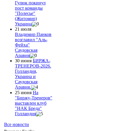
Гулюк покинул
пост команды
"Полесье"
(Житомир)
Украина
0
21 июля
Владимир Панков
возглавил "Аль-
Фейха"
Саудовская
Аравия
0
30 июня
БИРЖА-
ТРЕНЕРОВ-2026.
Голландия,
Украина и
Саудовская
Аравия.
4
25 июня
На
"Биржу-Тренеров"
выставлен клуб
"НАК Бреда"
Голландия
5
Все новости