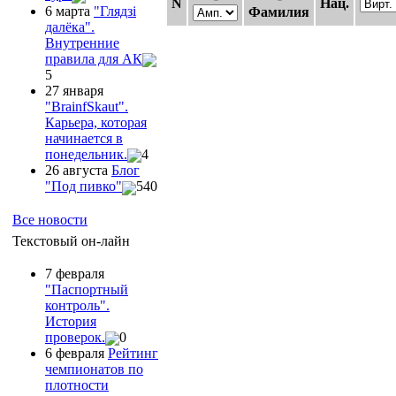
N
Нац.
6 марта
"Глядзi
Фамилия
далёка".
Внутренние
правила для АК
5
27 января
"ВrainfSkaut".
Карьера, которая
начинается в
понедельник.
4
26 августа
Блог
"Под пивко"
540
Все новости
Текстовый он-лайн
7 февраля
"Паспортный
контроль".
История
проверок.
0
6 февраля
Рейтинг
чемпионатов по
плотности