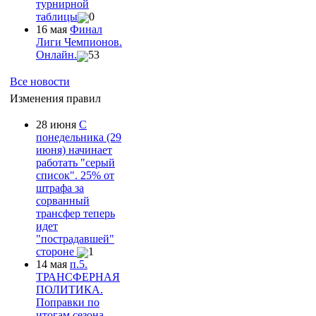
турнирной
таблицы
0
16 мая
Финал
Лиги Чемпионов.
Онлайн.
53
Все новости
Изменения правил
28 июня
С
понедельника (29
июня) начинает
работать "серый
список". 25% от
штрафа за
сорванный
трансфер теперь
идет
"пострадавшей"
стороне
1
14 мая
п.5.
ТРАНСФЕРНАЯ
ПОЛИТИКА.
Поправки по
итогам сезона