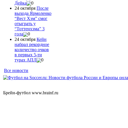
Дейка
0
24 октября
После
выхода Ярмоленко
“Вест Хэм” смог
отыграть у
“Тоттенхэма” 3
гола
0
24 октября
Кейн
набрал рекордное
количество очков
в первых 5-ти
турах АПЛ
0
Все новости
Брейн-футбол www.brainf.ru