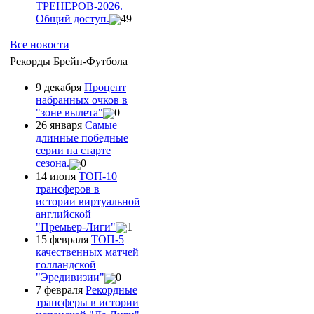
ТРЕНЕРОВ-2026.
Общий доступ.
49
Все новости
Рекорды Брейн-Футбола
9 декабря
Процент
набранных очков в
"зоне вылета"
0
26 января
Самые
длинные победные
серии на старте
сезона.
0
14 июня
ТОП-10
трансферов в
истории виртуальной
английской
"Премьер-Лиги"
1
15 февраля
ТОП-5
качественных матчей
голландской
"Эредивизии"
0
7 февраля
Рекордные
трансферы в истории