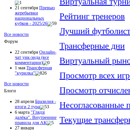
Виртуальная турни
1
21 сентября
Превью
жеребьевки
Рейтинг тренеров
национальных
кубков - 2025/26
59
Лучший футболист
Все новости
Форум
Трансферные дни
22 сентября
Онлайн-
чат уик-энда (все
Виртуальный рын
комментарии)
0
1 мая
Трансферная
Просмотр всех игр
"курилка"
826
Все новости
Просмотр отчисле
Блоги
28 апреля
Бразилия -
Несогласованные 
итоги 2 тура
53
6 марта
"Глядзi
далёка". Внутренние
Текущие трансфер
правила для АК
5
27 января