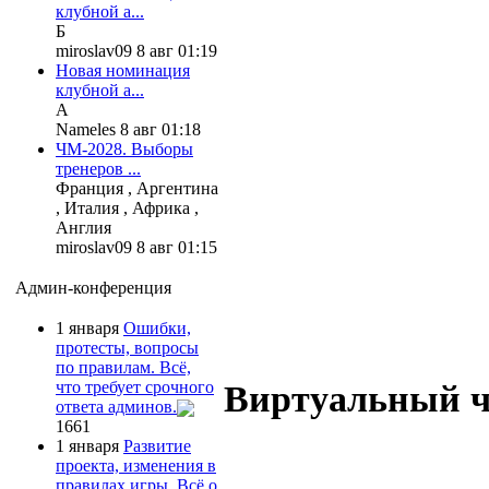
клубной а...
Б
miroslav09 8 авг 01:19
Новая номинация
клубной а...
А
Nameles 8 авг 01:18
ЧМ-2028. Выборы
тренеров ...
Франция , Аргентина
, Италия , Африка ,
Англия
miroslav09 8 авг 01:15
Админ-конференция
1 января
Ошибки,
протесты, вопросы
по правилам. Всё,
Виртуальный 
что требует срочного
ответа админов.
1661
1 января
Развитие
проекта, изменения в
правилах игры. Всё о