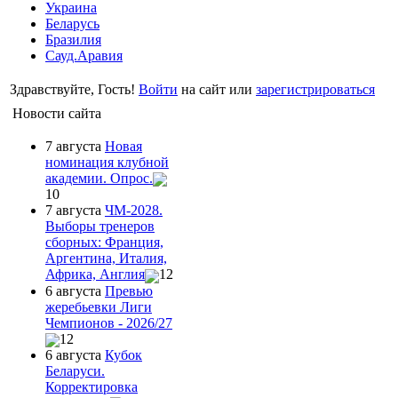
Украина
Беларусь
Бразилия
Сауд.Аравия
Здравствуйте, Гость!
Войти
на сайт или
зарегистрироваться
Новости сайта
7 августа
Новая
номинация клубной
академии. Опрос.
10
7 августа
ЧМ-2028.
Выборы тренеров
сборных: Франция,
Аргентина, Италия,
Африка, Англия
12
6 августа
Превью
жеребьевки Лиги
Чемпионов - 2026/27
12
6 августа
Кубок
Беларуси.
Корректировка