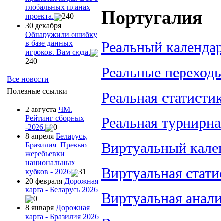
глобальных планах
Португалия
проекта.
240
30 декабря
Обнаружили ошибку
в базе данных
Реальный календа
игроков. Вам сюда.
240
Реальные переход
Все новости
Полезные ссылки
Реальная статисти
2 августа
ЧМ.
Рейтинг сборных
Реальная турнирна
-2026.
0
8 апреля
Беларусь,
Виртуальный кале
Бразилия. Превью
жеребьевки
национальных
Виртуальная стати
кубков - 2026
31
20 февраля
Дорожная
карта - Беларусь 2026
Виртуальная анал
0
8 января
Дорожная
карта - Бразилия 2026