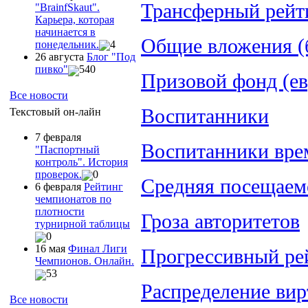
Трансферный рейт
"ВrainfSkaut".
Карьера, которая
начинается в
Общие вложения (
понедельник.
4
26 августа
Блог "Под
пивко"
540
Призовой фонд (ев
Все новости
Воспитанники
Текстовый он-лайн
7 февраля
Воспитанники врем
"Паспортный
контроль". История
проверок.
0
Средняя посещаем
6 февраля
Рейтинг
чемпионатов по
плотности
Гроза авторитетов
турнирной таблицы
0
16 мая
Финал Лиги
Прогрессивный ре
Чемпионов. Онлайн.
53
Распределение вир
Все новости