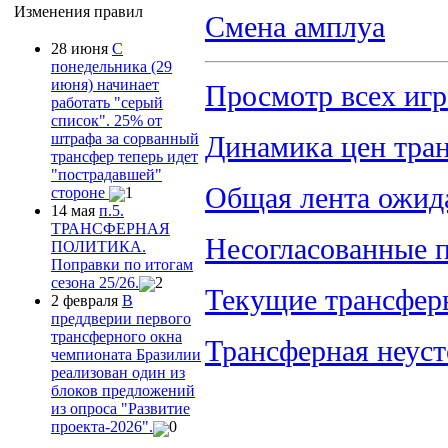
Изменения правил
Смена амплуа
28 июня
С
понедельника (29
июня) начинает
Просмотр всех игр
работать "серый
список". 25% от
штрафа за сорванный
Динамика цен тра
трансфер теперь идет
"пострадавшей"
Общая лента ожид
стороне
1
14 мая
п.5.
ТРАНСФЕРНАЯ
Несогласованные п
ПОЛИТИКА.
Поправки по итогам
сезона 25/26.
2
Текущие трансфер
2 февраля
В
преддверии первого
трансферного окна
Трансферная неуст
чемпионата Бразилии
реализован один из
блоков предложений
из опроса "Развитие
проекта-2026".
0