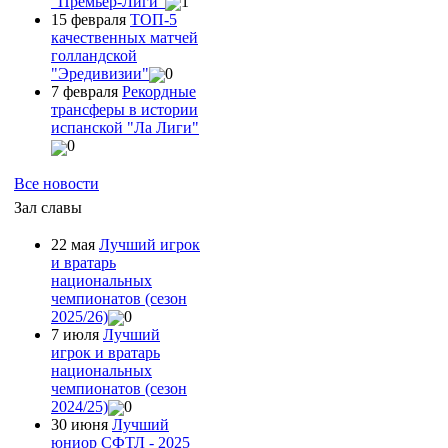
"Премьер-Лиги"
1
15 февраля
ТОП-5
качественных матчей
голландской
"Эредивизии"
0
7 февраля
Рекордные
трансферы в истории
испанской "Ла Лиги"
0
Все новости
Зал славы
22 мая
Лучший игрок
и вратарь
национальных
чемпионатов (сезон
2025/26)
0
7 июля
Лучший
игрок и вратарь
национальных
чемпионатов (сезон
2024/25)
0
30 июня
Лучший
юниор СФТЛ - 2025