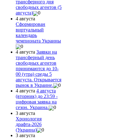
трансферного дня
свободных агентов (5
августа)
0
4 августа
Сформирован
виртуальный
календарь
чемпионата Украины
0
4 августа
Заявки на
трансферный день
свободных агентов
принимаются до 10-
00 (утра) среды 5
августа. Открывается
рынок в Украине.
0
4 августа
4 августа
(вторник) до 23:59 -
цифровая заявка на
сезон. Украина.
0
3 августа
Хронология
драфта-2026
(Украина)
0
3 августа