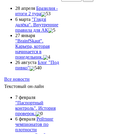
28 апреля
Бразилия -
итоги 2 тура
53
6 марта
"Глядзi
далёка". Внутренние
правила для АК
5
27 января
"ВrainfSkaut".
Карьера, которая
начинается в
понедельник.
4
26 августа
Блог "Под
пивко"
540
Все новости
Текстовый он-лайн
7 февраля
"Паспортный
контроль". История
проверок.
0
6 февраля
Рейтинг
чемпионатов по
плотности