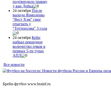
подтвердило травму
у ван Дейка
0
24 октября
После
выхода Ярмоленко
“Вест Хэм” смог
отыграть у
“Тоттенхэма” 3 гола
0
24 октября
Кейн
набрал рекордное
количество очков в
первых 5-ти турах
АПЛ
0
Все новости
Брейн-футбол www.brainf.ru