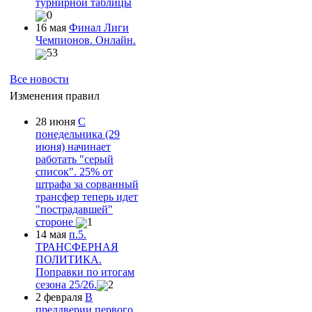
турнирной таблицы
0
16 мая
Финал Лиги
Чемпионов. Онлайн.
53
Все новости
Изменения правил
28 июня
С
понедельника (29
июня) начинает
работать "серый
список". 25% от
штрафа за сорванный
трансфер теперь идет
"пострадавшей"
стороне
1
14 мая
п.5.
ТРАНСФЕРНАЯ
ПОЛИТИКА.
Поправки по итогам
сезона 25/26.
2
2 февраля
В
преддверии первого