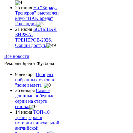
4
25 июня
На "Биржу-
Тренеров" выставлен
клуб "НАК Бреда"
Голландия
5
21 июня
БОЛЬШАЯ
БИРЖА-
ТРЕНЕРОВ-2026.
Общий доступ.
49
Все новости
Рекорды Брейн-Футбола
9 декабря
Процент
набранных очков в
"зоне вылета"
0
26 января
Самые
длинные победные
серии на старте
сезона.
0
14 июня
ТОП-10
трансферов в
истории виртуальной
английской